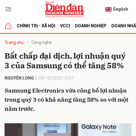
English
CHÍNH TRỊ - XÃ HỘI
VCCI
DOANH NGHIỆP
DOANH NH
bình luận
Trang chủ
Công nghệ
Bất chấp đại dịch, lợi nhuận quý
3 của Samsung có thể tăng 58%
NGUYỄN LONG
08/10/2020 13:07
Samsung Electronics vừa công bố lợi nhuận
trong quý 3 có khả năng tăng 58% so với một
Hủy
G
năm trước.