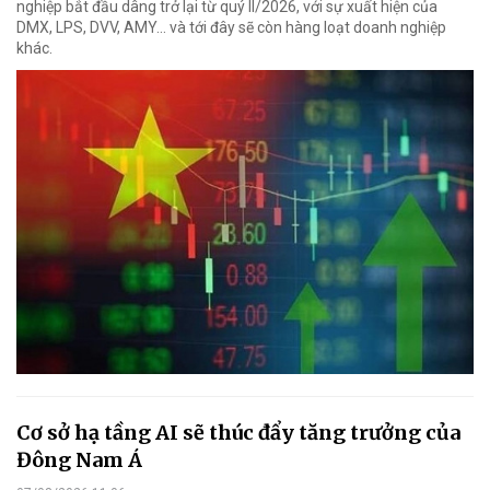
nghiệp bắt đầu dâng trở lại từ quý II/2026, với sự xuất hiện của
DMX, LPS, DVV, AMY... và tới đây sẽ còn hàng loạt doanh nghiệp
khác.
Cơ sở hạ tầng AI sẽ thúc đẩy tăng trưởng của
Đông Nam Á