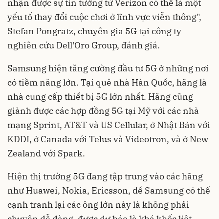
nhận được sự tin tưởng từ Verizon có thể là một
yếu tố thay đổi cuộc chơi ở lĩnh vực viễn thông",
Stefan Pongratz, chuyên gia 5G tại công ty
nghiên cứu Dell'Oro Group, đánh giá.
Samsung hiện tăng cường đầu tư 5G ở những nơi
có tiềm năng lớn. Tại quê nhà Hàn Quốc, hãng là
nhà cung cấp thiết bị 5G lớn nhất. Hãng cũng
giành được các hợp đồng 5G tại Mỹ với các nhà
mạng Sprint, AT&T và US Cellular, ở Nhật Bản với
KDDI, ở Canada với Telus và Videotron, và ở New
Zealand với Spark.
Hiện thị trường 5G đang tập trung vào các hãng
như Huawei, Nokia, Ericsson, để Samsung có thể
cạnh tranh lại các ông lớn này là không phải
chuyện dễ dàng, được dự báo là khá khốc liệt.