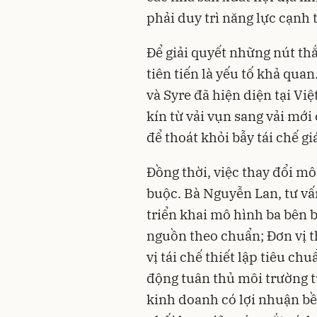
phải duy trì năng lực cạnh t
Để giải quyết những nút thắ
tiên tiến là yếu tố khả qua
và Syre đã hiện diện tại V
kín từ vải vụn sang vải mới
để thoát khỏi bẫy tái chế giá
Đồng thời, việc thay đổi m
buộc. Bà Nguyễn Lan, tư vấ
triển khai mô hình ba bên 
nguồn theo chuẩn; Đơn vị t
vị tái chế thiết lập tiêu c
động tuân thủ môi trường t
kinh doanh có lợi nhuận bề