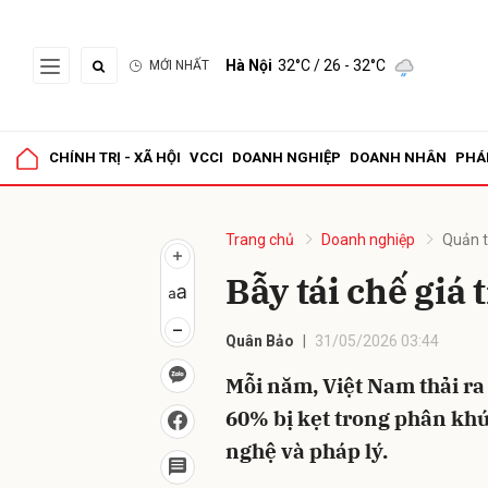
Hà Nội
32°C
/ 26 - 32°C
MỚI NHẤT
Gửi 
CHÍNH TRỊ - XÃ HỘI
VCCI
DOANH NGHIỆP
DOANH NHÂN
PHÁ
Trang chủ
Doanh nghiệp
Quản t
Bẫy tái chế giá
Quân Bảo
31/05/2026 03:44
Mỗi năm, Việt Nam thải r
60% bị kẹt trong phân khúc
nghệ và pháp lý.