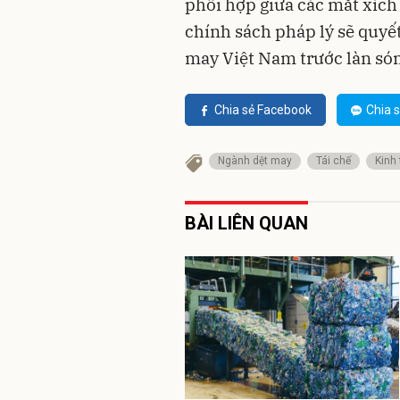
phối hợp giữa các mắt xích 
chính sách pháp lý sẽ quyế
may Việt Nam trước làn són
Chia sẻ Facebook
Chia s
Ngành dệt may
Tái chế
Kinh
BÀI LIÊN QUAN