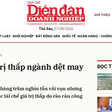
GIỚI THIỆU
bình luận
Thứ Sáu,
07/08/2026
P LUẬT
KHỞI NGHIỆP
BẤT ĐỘNG SẢN
QUỐC TẾ
NGÂN HÀNG - CHỨN
rị
 trị thấp ngành dệt may
ĐỌC T
Hủy
G
a hàng trăm nghìn tấn vải vụn nhưng
 tái chế giá trị thấp do rào cản công