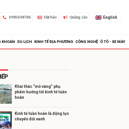
English
0985698786
Đặt báo
Quảng cáo
G KHOÁN
DU LỊCH
KINH TẾ ĐỊA PHƯƠNG
CÔNG NGHỆ
Ô TÔ - XE MÁY
IẾP
Khai thác “mỏ vàng” phụ
phẩm hướng tới kinh tế tuần
ửi
hoàn
Kinh tế tuần hoàn là động lực
chuyển đổi xanh