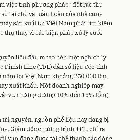
m việc tính phương pháp “đốt rác thu
 số tái chế và tuần hoàn của nhà cung
 máy sản xuất tại Việt Nam phải tìm kiếm
c thụ thay vì các biện pháp xử lý cuối
uyên liệu đầu ra tạo nên một nghịch lý.
e Finish Line (TFL) dẫn số liệu ước tính
i năm tại Việt Nam khoảng 250.000 tấn,
 may xuất khẩu. Một doanh nghiệp may
g vải vụn tương đương 10% đến 15% tổng
h tài nguyên, nguồn phế liệu này đang bị
ng, Giám đốc chương trình TFL, chỉ ra
 vải vụn đang được tái chế thành các dòng