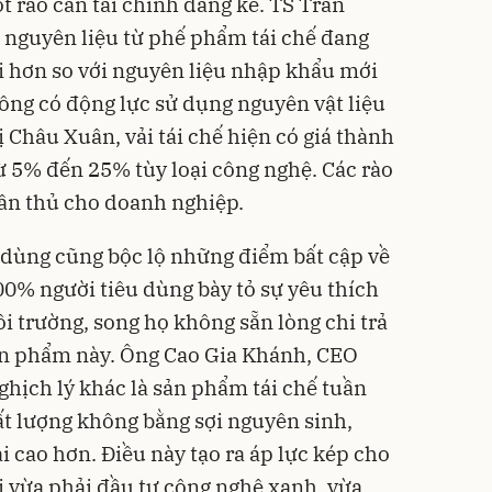
t rào cản tài chính đáng kể. TS Trần
 nguyên liệu từ phế phẩm tái chế đang
i hơn so với nguyên liệu nhập khẩu mới
ng có động lực sử dụng nguyên vật liệu
 Châu Xuân, vải tái chế hiện có giá thành
ừ 5% đến 25% tùy loại công nghệ. Các rào
uân thủ cho doanh nghiệp.
u dùng cũng bộc lộ những điểm bất cập về
00% người tiêu dùng bày tỏ sự yêu thích
i trường, song họ không sẵn lòng chi trả
ản phẩm này. Ông Cao Gia Khánh, CEO
ghịch lý khác là sản phẩm tái chế tuần
t lượng không bằng sợi nguyên sinh,
i cao hơn. Điều này tạo ra áp lực kép cho
i vừa phải đầu tư công nghệ xanh, vừa