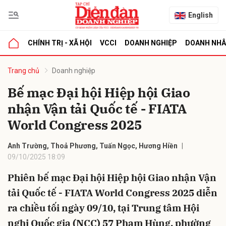
English
CHÍNH TRỊ - XÃ HỘI
VCCI
DOANH NGHIỆP
DOANH NH
bình luận
Trang chủ
Doanh nghiệp
Bế mạc Đại hội Hiệp hội Giao
nhận Vận tải Quốc tế - FIATA
World Congress 2025
Anh Trường, Thoả Phương, Tuấn Ngọc, Hương Hiền
09/10/2025 18:09
Hủy
G
Phiên bế mạc Đại hội Hiệp hội Giao nhận Vận
tải Quốc tế - FIATA World Congress 2025 diễn
ra chiều tối ngày 09/10, tại Trung tâm Hội
nghị Quốc gia (NCC) 57 Phạm Hùng, phường