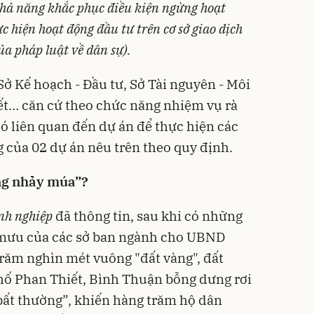
hả năng khắc phục điều kiện ngừng hoạt
c hiện hoạt động đầu tư trên cơ sở giao dịch
ủa pháp luật về dân sự).
ở Kế hoạch - Đầu tư, Sở Tài nguyên - Môi
t… căn cứ theo chức năng nhiệm vụ rà
có liên quan đến dự án để thực hiện các
 của 02 dự án nêu trên theo quy định.
ng nhảy múa”?
nh nghiệp
đã thông tin, sau khi có những
m mưu của các sở ban ngành cho UBND
trăm nghìn mét vuông "đất vàng", đất
hố Phan Thiết, Bình Thuận bỗng dưng rơi
bất thường”, khiến hàng trăm hộ dân