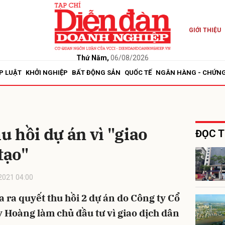
GIỚI THIỆU
bình luận
Thứ Năm,
06/08/2026
P LUẬT
KHỞI NGHIỆP
BẤT ĐỘNG SẢN
QUỐC TẾ
NGÂN HÀNG - CHỨN
 hồi dự án vì "giao
ĐỌC T
tạo"
Hủy
G
2021 04:00
ra quyết thu hồi 2 dự án do Công ty Cổ
 Hoàng làm chủ đầu tư vì giao dịch dân