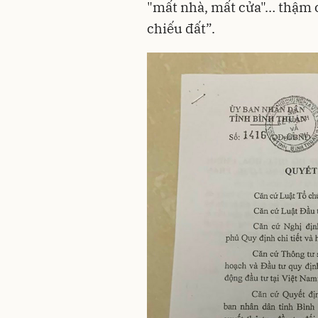
"mất nhà, mất cửa"… thậm c
chiếu đất”.