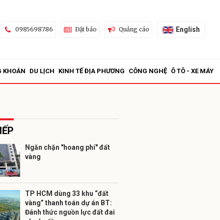
English
0985698786
Đặt báo
Quảng cáo
G KHOÁN
DU LỊCH
KINH TẾ ĐỊA PHƯƠNG
CÔNG NGHỆ
Ô TÔ - XE MÁY
IẾP
Ngăn chặn "hoang phí" đất
vàng
ửi
TP HCM dùng 33 khu “đất
vàng” thanh toán dự án BT:
Đánh thức nguồn lực đất đai