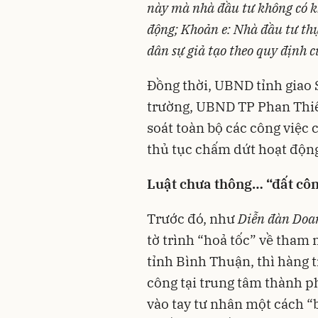
này mà nhà đầu tư không có k
động; Khoản e: Nhà đầu tư thự
dân sự giả tạo theo quy định c
Đồng thời, UBND tỉnh giao S
trường, UBND TP Phan Thiế
soát toàn bộ các công việc 
thủ tục chấm dứt hoạt động
Luật chưa thông… “đất cô
Trước đó, như
Diễn đàn Doa
tờ trình “hoả tốc” về tha
tỉnh Bình Thuận, thì hàng 
công tại trung tâm thành p
vào tay tư nhân một cách “