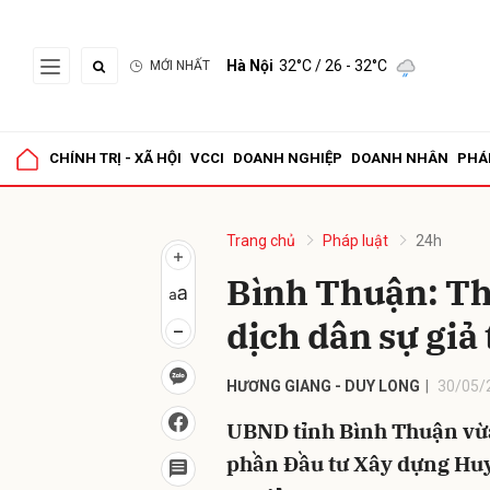
Hà Nội
32°C
/ 26 - 32°C
MỚI NHẤT
Gửi 
CHÍNH TRỊ - XÃ HỘI
VCCI
DOANH NGHIỆP
DOANH NHÂN
PHÁ
Trang chủ
Pháp luật
24h
Bình Thuận: Thu
dịch dân sự giả 
HƯƠNG GIANG - DUY LONG
30/05/
UBND tỉnh Bình Thuận vừa 
phần Đầu tư Xây dựng Huy