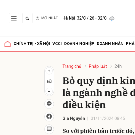
Hà Nội
32°C
/ 26 - 32°C
MỚI NHẤT
Gửi 
CHÍNH TRỊ - XÃ HỘI
VCCI
DOANH NGHIỆP
DOANH NHÂN
PHÁ
Trang chủ
Pháp luật
24h
Bỏ quy định ki
là ngành nghề đ
điều kiện
Gia Nguyễn
01/11/2024 08:45
So với phiên bản trước đó