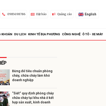
English
0985698786
Đặt báo
Quảng cáo
G KHOÁN
DU LỊCH
KINH TẾ ĐỊA PHƯƠNG
CÔNG NGHỆ
Ô TÔ - XE MÁY
IẾP
Đừng để tiêu chuẩn phòng
cháy, chữa cháy làm khó
ửi
doanh nghiệp
“Siết” quy định phòng cháy
chữa cháy tại khu nhà ở kết
hợp sản xuất, kinh doanh