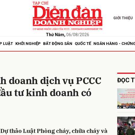
GIỚI THIỆU
bình luận
Thứ Năm,
06/08/2026
P LUẬT
KHỞI NGHIỆP
BẤT ĐỘNG SẢN
QUỐC TẾ
NGÂN HÀNG - CHỨN
nh doanh dịch vụ PCCC
ĐỌC T
ầu tư kinh doanh có
Hủy
G
, Dự thảo Luật Phòng cháy, chữa cháy và