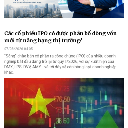
Các cổ phiếu IPO có được phân bổ dòng vốn
mới từ nâng hạng thị trường?
07/08/2026 04:05
"Sóng" chào bán cổ phần ra công chúng (IPO) của nhiều doanh
nghiệp bắt đầu dâng trở lại từ quý II/2026, với sự xuất hiện của
DMX, LPS, DVV, AMY... và tới đây sẽ còn hàng loạt doanh nghiệp
khác.