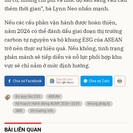
thêm thời gian”, bà Lynn Neo nhấn mạnh.
Nếu các cấu phần vận hành được hoàn thiện,
năm 2026 có thể đánh dấu giai đoạn thị trường
carbon tự nguyện và bộ khung ESG của ASEAN
trở nên thực sự hiệu quả. Nếu không, tình trạng
phân mảnh sẽ tiếp diễn và nỗ lực phối hợp khu
vực sẽ chỉ nằm ở mức định hướng.
Theo dõi trên
Chia sẻ Facebook
Chia sẻ Zalo
Bộ quy tắc ESG
ASEAN
Kế hoạch Hành động ACMF 2026–2030
khung pháp lý
SME
thị trường vốn
BÀI LIÊN QUAN