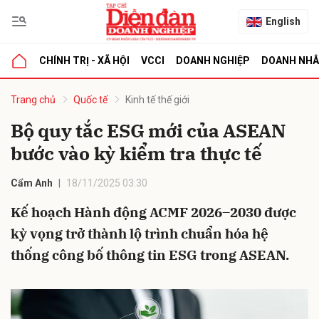
English
CHÍNH TRỊ - XÃ HỘI
VCCI
DOANH NGHIỆP
DOANH NH
bình luận
Trang chủ
Quốc tế
Kinh tế thế giới
Bộ quy tắc ESG mới của ASEAN
bước vào kỳ kiểm tra thực tế
Cẩm Anh
18/11/2025 03:30
Kế hoạch Hành động ACMF 2026–2030 được
kỳ vọng trở thành lộ trình chuẩn hóa hệ
Hủy
G
thống công bố thông tin ESG trong ASEAN.