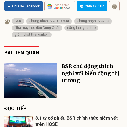
Theo dõi trên
Chia sẻ Facebook
Chia sẻ Zalo
BSR
Chứng nhận ISCC CORSIA
Chứng nhận ISCC EU
Nhà máy Lọc dầu Dung Quất
năng lượng tái tạo
giảm phát thải carbon
BÀI LIÊN QUAN
BSR chủ động thích
nghi với biến động thị
trường
ĐỌC TIẾP
3,1 tỷ cổ phiếu BSR chính thức niêm yết
trên HOSE