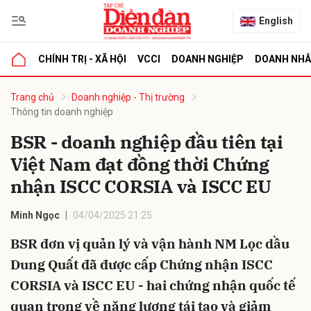
English
CHÍNH TRỊ - XÃ HỘI
VCCI
DOANH NGHIỆP
DOANH NH
bình luận
Trang chủ
Doanh nghiệp - Thị trường
Thông tin doanh nghiệp
BSR - doanh nghiệp đầu tiên tại
Việt Nam đạt đồng thời Chứng
nhận ISCC CORSIA và ISCC EU
Minh Ngọc
04/04/2025 21:25
Hủy
G
BSR đơn vị quản lý và vận hành NM Lọc dầu
Dung Quất đã được cấp Chứng nhận ISCC
CORSIA và ISCC EU - hai chứng nhận quốc tế
quan trọng về năng lượng tái tạo và giảm