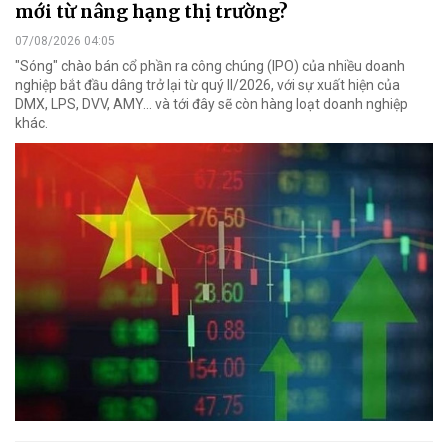
mới từ nâng hạng thị trường?
07/08/2026 04:05
"Sóng" chào bán cổ phần ra công chúng (IPO) của nhiều doanh
nghiệp bắt đầu dâng trở lại từ quý II/2026, với sự xuất hiện của
DMX, LPS, DVV, AMY... và tới đây sẽ còn hàng loạt doanh nghiệp
khác.