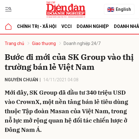
English
CHÍNH TRỊ - XÃ HỘI
VCCI
DOANH NGHIỆP
DOANH NH
bình luận
Trang chủ
Giao thương
Doanh nghiệp 24/7
Bước đi mới của SK Group vào thị
trường bán lẻ Việt Nam
NGUYỄN CHUẨN
14/11/2021 04:08
Mới đây, SK Group đã đầu tư 340 triệu USD
vào CrownX, một nền tảng bán lẻ tiêu dùng
Hủy
G
thuộc Tập đoàn Masan của Việt Nam, trong
nỗ lực mở rộng quan hệ đối tác chiến lược ở
Đông Nam Á.