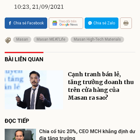
10:23, 21/09/2021
Theo dõi trên
Chia sẻ Facebook
Chia sẻ Zalo
Masan
Masan MEATLife
Masan High-Tech Materials
BÀI LIÊN QUAN
Cạnh tranh bán lẻ,
tăng trưởng doanh thu
trên cửa hàng của
Masan ra sao?
ĐỌC TIẾP
Chia cổ tức 20%, CEO MCH khẳng định dư
địa tăng trưởng