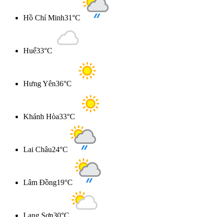
Hồ Chí Minh
31°C
Huế
33°C
Hưng Yên
36°C
Khánh Hòa
33°C
Lai Châu
24°C
Lâm Đồng
19°C
Lạng Sơn
30°C