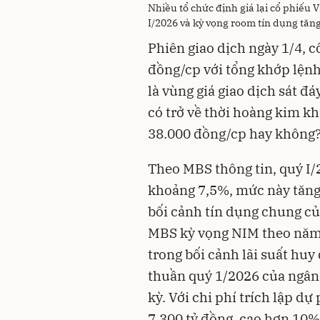
Nhiều tổ chức định giá lại cổ phiếu 
I/2026 và kỳ vọng room tín dụng tă
Phiên giao dịch ngày 1/4, c
đồng/cp với tổng khớp lệnh
là vùng giá giao dịch sát đ
có trở về thời hoàng kim k
38.000 đồng/cp hay không
Theo MBS thông tin, quý I/
khoảng 7,5%, mức này tăng 
bối cảnh tín dụng chung củ
MBS kỳ vọng NIM theo năm 
trong bối cảnh lãi suất huy
thuần quý 1/2026 của ngân
kỳ. Với chi phí trích lập d
7.300 tỷ đồng, cao hơn 10%