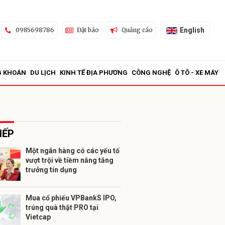
English
0985698786
Đặt báo
Quảng cáo
G KHOÁN
DU LỊCH
KINH TẾ ĐỊA PHƯƠNG
CÔNG NGHỆ
Ô TÔ - XE MÁY
IẾP
Một ngân hàng có các yếu tố
vượt trội về tiềm năng tăng
ửi
trưởng tín dụng
Mua cổ phiếu VPBankS IPO,
trúng quà thật PRO tại
Vietcap