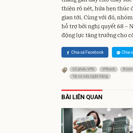
thiện rõ nét, hứa hẹn thúc 
gian tới. Cùng với đó, nhó
hỗ trợ bởi nghị quyết 68 – 
động lực tăng trưởng cho 
Chia sẻ Facebook
Chia s
Cổ phiếu VPB
VPBank
Room 
Tái cơ cấu ngân hàng
BÀI LIÊN QUAN