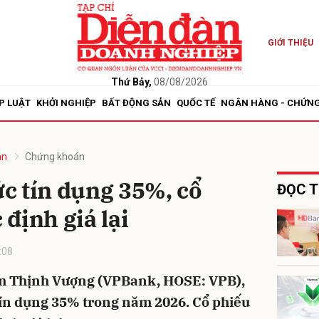
GIỚI THIỆU
bình luận
Thứ Bảy,
08/08/2026
P LUẬT
KHỞI NGHIỆP
BẤT ĐỘNG SẢN
QUỐC TẾ
NGÂN HÀNG - CHỨN
án
Chứng khoán
c tín dụng 35%, cổ
ĐỌC T
định giá lại
Hủy
G
:08
 Thịnh Vượng (VPBank, HOSE: VPB),
tín dụng 35% trong năm 2026. Cổ phiếu