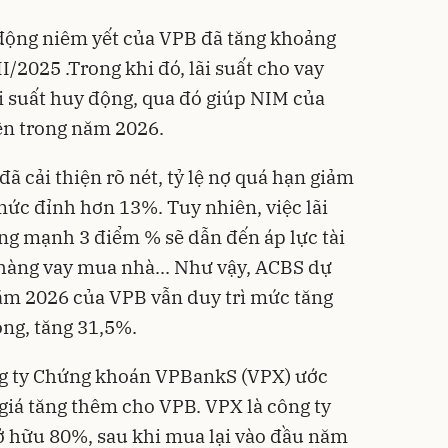
 động niêm yết của VPB đã tăng khoảng
I/2025 .Trong khi đó, lãi suất cho vay
i suất huy động, qua đó giúp NIM của
iện trong năm 2026.
đã cải thiện rõ nét, tỷ lệ nợ quá hạn giảm
c đỉnh hơn 13%. Tuy nhiên, việc lãi
ng mạnh 3 điểm % sẽ dẫn đến áp lực tài
hàng vay mua nhà... Như vậy, ACBS dự
ăm 2026 của VPB vẫn duy trì mức tăng
ồng, tăng 31,5%.
ông ty Chứng khoán VPBankS (VPX) ước
h giá tăng thêm cho VPB. VPX là công ty
 hữu 80%, sau khi mua lại vào đầu năm