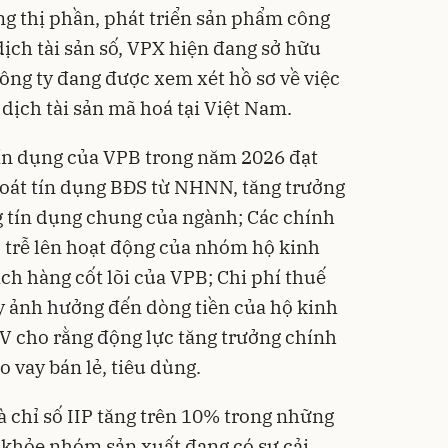
ng thị phần, phát triển sản phẩm công
dịch tài sản số, VPX hiện đang sở hữu
ng ty đang được xem xét hồ sơ về việc
dịch tài sản mã hoá tại Việt Nam.
tín dụng của VPB trong năm 2026 đạt
oát tín dụng BĐS từ NHNN, tăng trưởng
g tín dụng chung của ngành; Các chính
ộ trễ lên hoạt động của nhóm hộ kinh
h hàng cốt lõi của VPB; Chi phí thuế
ây ảnh hưởng đến dòng tiền của hộ kinh
V cho rằng động lực tăng trưởng chính
 vay bán lẻ, tiêu dùng.
và chỉ số IIP tăng trên 10% trong những
 khỏe nhóm sản xuất đang có sự cải