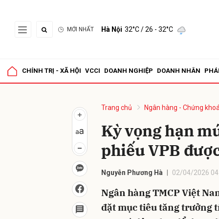
Hà Nội
32°C
/ 26 - 32°C
MỚI NHẤT
Gửi 
CHÍNH TRỊ - XÃ HỘI
VCCI
DOANH NGHIỆP
DOANH NHÂN
PHÁ
Trang chủ
Ngân hàng - Chứng kho
Kỳ vọng hạn mứ
phiếu VPB được 
Nguyễn Phương Hà
02/04/2026 04
Ngân hàng TMCP Việt Nam
đặt mục tiêu tăng trưởng 