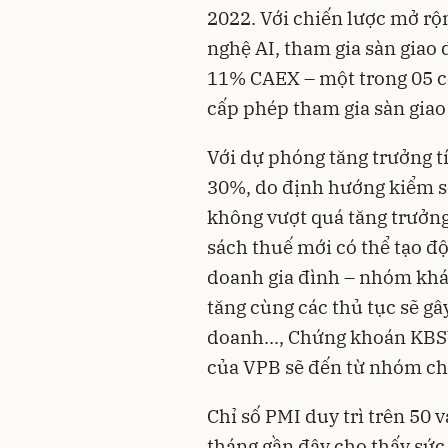
2022. Với chiến lược mở rộ
nghệ AI, tham gia sàn giao 
11% CAEX – một trong 05 cô
cấp phép tham gia sàn giao 
Với dự phóng tăng trưởng 
30%, do định hướng kiểm s
không vượt quá tăng trưởn
sách thuế mới có thể tạo đ
doanh gia đình – nhóm khác
tăng cùng các thủ tục sẽ g
doanh..., Chứng khoán KBS
của VPB sẽ đến từ nhóm cho
Chỉ số PMI duy trì trên 50 
tháng gần đây cho thấy sức