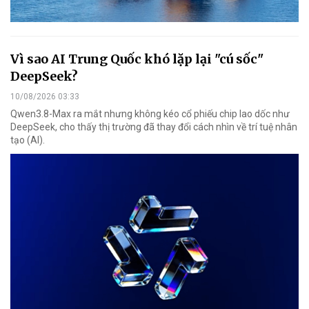
Vì sao AI Trung Quốc khó lặp lại "cú sốc"
DeepSeek?
10/08/2026 03:33
Qwen3.8-Max ra mắt nhưng không kéo cổ phiếu chip lao dốc như
DeepSeek, cho thấy thị trường đã thay đổi cách nhìn về trí tuệ nhân
tạo (AI).