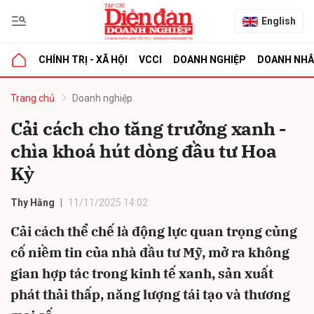
English
CHÍNH TRỊ - XÃ HỘI
VCCI
DOANH NGHIỆP
DOANH NH
bình luận
Trang chủ
Doanh nghiệp
Cải cách cho tăng trưởng xanh -
chìa khoá hút dòng đầu tư Hoa
Kỳ
Thy Hằng
11/11/2025 14:02
Cải cách thể chế là động lực quan trọng củng
Hủy
G
cố niềm tin của nhà đầu tư Mỹ, mở ra không
gian hợp tác trong kinh tế xanh, sản xuất
phát thải thấp, năng lượng tái tạo và thương