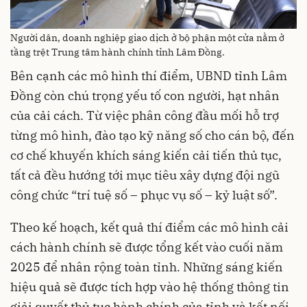
Người dân, doanh nghiệp giao dịch ở bộ phận một cửa nằm ở
tầng trệt Trung tâm hành chính tỉnh Lâm Đồng.
Bên cạnh các mô hình thí điểm, UBND tỉnh Lâm
Đồng còn chú trọng yếu tố con người, hạt nhân
của cải cách. Từ việc phân công đầu mối hỗ trợ
từng mô hình, đào tạo kỹ năng số cho cán bộ, đến
cơ chế khuyến khích sáng kiến cải tiến thủ tục,
tất cả đều hướng tới mục tiêu xây dựng đội ngũ
công chức “trí tuệ số – phục vụ số – kỷ luật số”.
Theo kế hoạch, kết quả thí điểm các mô hình cải
cách hành chính sẽ được tổng kết vào cuối năm
2025 để nhân rộng toàn tỉnh. Những sáng kiến
hiệu quả sẽ được tích hợp vào hệ thống thông tin
giải quyết thủ tục hành chính của tỉnh và kết nối