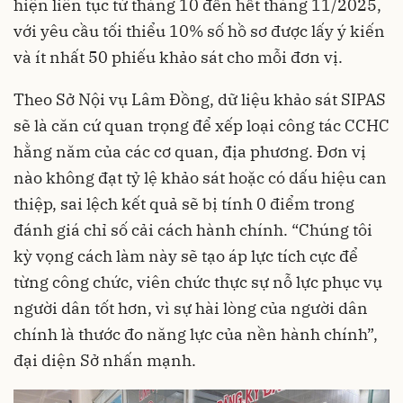
hiện liên tục từ tháng 10 đến hết tháng 11/2025,
với yêu cầu tối thiểu 10% số hồ sơ được lấy ý kiến
và ít nhất 50 phiếu khảo sát cho mỗi đơn vị.
Theo Sở Nội vụ Lâm Đồng, dữ liệu khảo sát SIPAS
sẽ là căn cứ quan trọng để xếp loại công tác CCHC
hằng năm của các cơ quan, địa phương. Đơn vị
nào không đạt tỷ lệ khảo sát hoặc có dấu hiệu can
thiệp, sai lệch kết quả sẽ bị tính 0 điểm trong
đánh giá chỉ số cải cách hành chính. “Chúng tôi
kỳ vọng cách làm này sẽ tạo áp lực tích cực để
từng công chức, viên chức thực sự nỗ lực phục vụ
người dân tốt hơn, vì sự hài lòng của người dân
chính là thước đo năng lực của nền hành chính”,
đại diện Sở nhấn mạnh.