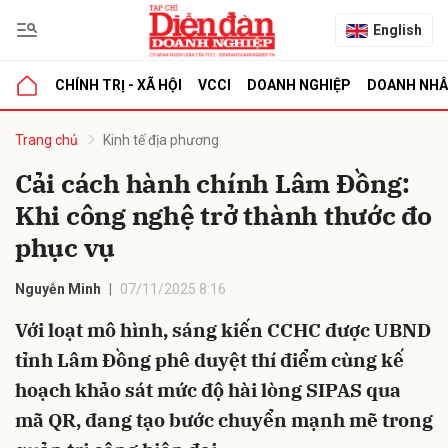
English
CHÍNH TRỊ - XÃ HỘI
VCCI
DOANH NGHIỆP
DOANH NH
bình luận
Trang chủ
Kinh tế địa phương
Cải cách hành chính Lâm Đồng:
Khi công nghệ trở thành thước đo
phục vụ
Nguyễn Minh
07/11/2025 8:16
Với loạt mô hình, sáng kiến CCHC được UBND
Hủy
G
tỉnh Lâm Đồng phê duyệt thí điểm cùng kế
hoạch khảo sát mức độ hài lòng SIPAS qua
mã QR, đang tạo bước chuyển mạnh mẽ trong