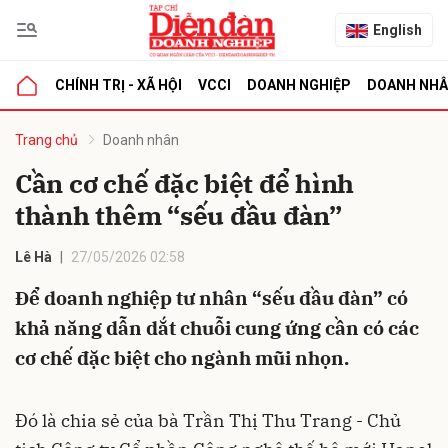
English
CHÍNH TRỊ - XÃ HỘI
VCCI
DOANH NGHIỆP
DOANH NH
bình luận
Trang chủ
Doanh nhân
Cần cơ chế đặc biệt để hình
thành thêm “sếu đầu đàn”
Lê Hà
27/05/2026 02:58
Để doanh nghiệp tư nhân “sếu đầu đàn” có
khả năng dẫn dắt chuỗi cung ứng cần có các
Hủy
G
cơ chế đặc biệt cho ngành mũi nhọn.
Đó là chia sẻ của bà Trần Thị Thu Trang - Chủ