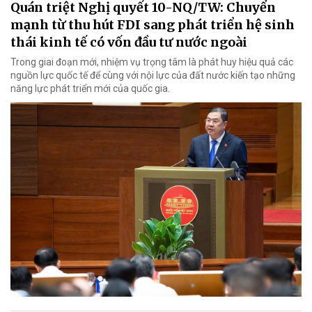
Quán triệt Nghị quyết 10-NQ/TW: Chuyển
mạnh từ thu hút FDI sang phát triển hệ sinh
thái kinh tế có vốn đầu tư nước ngoài
Trong giai đoạn mới, nhiệm vụ trọng tâm là phát huy hiệu quả các
nguồn lực quốc tế để cùng với nội lực của đất nước kiến tạo những
năng lực phát triển mới của quốc gia.