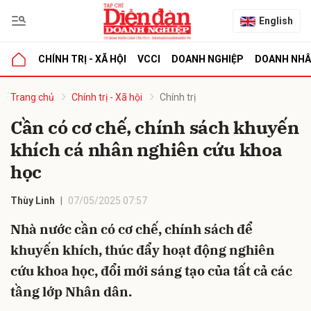
English
CHÍNH TRỊ - XÃ HỘI
VCCI
DOANH NGHIỆP
DOANH NH
bình luận
Trang chủ
Chính trị - Xã hội
Chính trị
Cần có cơ chế, chính sách khuyến
khích cá nhân nghiên cứu khoa
học
Thùy Linh
07/05/2025 07:57
Nhà nước cần có cơ chế, chính sách để
Hủy
G
khuyến khích, thúc đẩy hoạt động nghiên
cứu khoa học, đổi mới sáng tạo của tất cả các
tầng lớp Nhân dân.