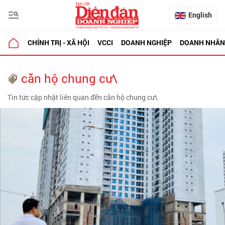
English
CHÍNH TRỊ - XÃ HỘI
VCCI
DOANH NGHIỆP
DOANH NHÂN
căn hộ chung cư\
Tin tức cập nhật liên quan đến căn hộ chung cư\