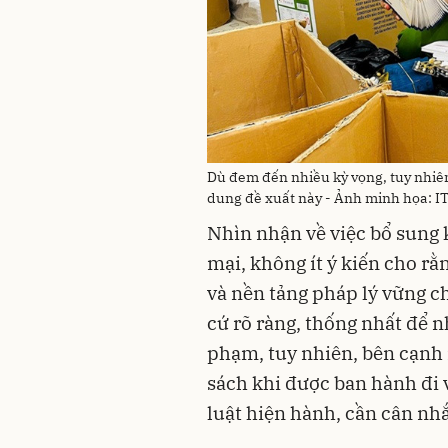
Dù đem đến nhiều kỳ vọng, tuy nhiên,
dung đề xuất này - Ảnh minh họa: I
Nhìn nhận về việc bổ sung 
mại, không ít ý kiến cho rằ
và nền tảng pháp lý vững c
cứ rõ ràng, thống nhất để n
phạm, tuy nhiên, bên cạnh
sách khi được ban hành đi 
luật hiện hành, cần cân nh