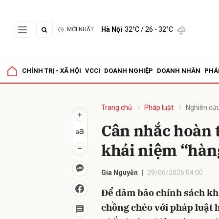
Hà Nội
32°C
/ 26 - 32°C
MỚI NHẤT
Gửi 
CHÍNH TRỊ - XÃ HỘI
VCCI
DOANH NGHIỆP
DOANH NHÂN
PHÁ
Trang chủ
Pháp luật
Nghiên cứu
Cân nhắc hoàn t
khái niệm “hàn
Gia Nguyễn
29/06/2026 04:00
Để đảm bảo chính sách khi
chồng chéo với pháp luật h