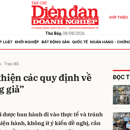
GIỚI THIỆU
bình luận
Thứ Bảy,
08/08/2026
P LUẬT
KHỞI NGHIỆP
BẤT ĐỘNG SẢN
QUỐC TẾ
NGÂN HÀNG - CHỨN
 - Trao đổi
hiện các quy định về
ĐỌC T
g giả”
Hủy
G
 được ban hành đi vào thực tế và tránh
iện hành, không ít ý kiến đề nghị, cân