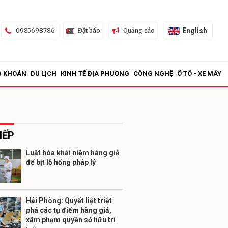
English
0985698786
Đặt báo
Quảng cáo
G KHOÁN
DU LỊCH
KINH TẾ ĐỊA PHƯƠNG
CÔNG NGHỆ
Ô TÔ - XE MÁY
IẾP
Luật hóa khái niệm hàng giả
để bịt lỗ hổng pháp lý
ửi
Hải Phòng: Quyết liệt triệt
phá các tụ điểm hàng giả,
xâm phạm quyền sở hữu trí