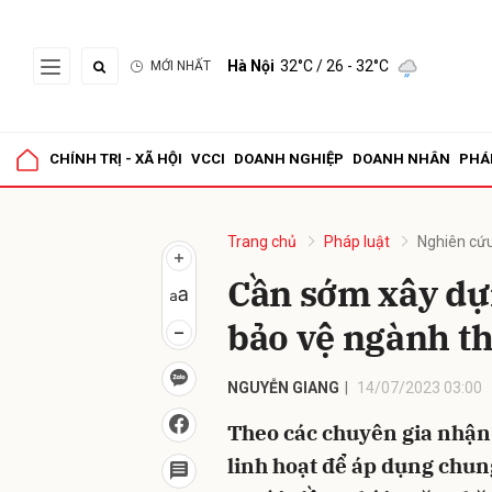
Hà Nội
32°C
/ 26 - 32°C
MỚI NHẤT
Gửi 
CHÍNH TRỊ - XÃ HỘI
VCCI
DOANH NGHIỆP
DOANH NHÂN
PHÁ
Trang chủ
Pháp luật
Nghiên cứu
Cần sớm xây dự
bảo vệ ngành t
NGUYỄN GIANG
14/07/2023 03:00
Theo các chuyên gia nhận 
linh hoạt để áp dụng chu