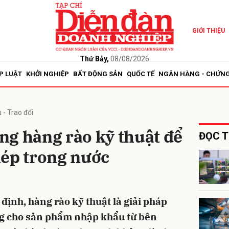
GIỚI THIỆU
bình luận
Thứ Bảy,
08/08/2026
P LUẬT
KHỞI NGHIỆP
BẤT ĐỘNG SẢN
QUỐC TẾ
NGÂN HÀNG - CHỨN
 - Trao đổi
ng hàng rào kỹ thuật để
ĐỌC T
hép trong nước
Hủy
G
định, hàng rào kỹ thuật là giải pháp
ng cho sản phẩm nhập khẩu từ bên