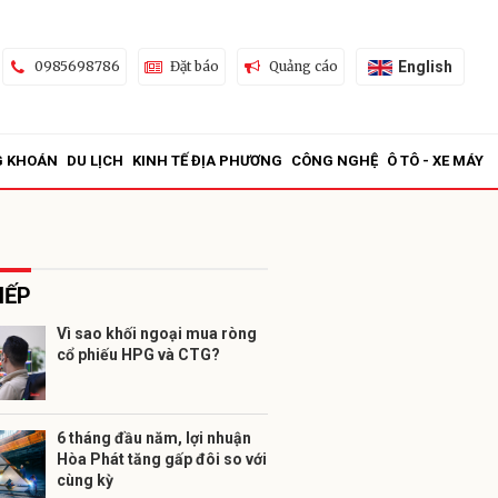
English
0985698786
Đặt báo
Quảng cáo
G KHOÁN
DU LỊCH
KINH TẾ ĐỊA PHƯƠNG
CÔNG NGHỆ
Ô TÔ - XE MÁY
IẾP
Vì sao khối ngoại mua ròng
cổ phiếu HPG và CTG?
ửi
6 tháng đầu năm, lợi nhuận
Hòa Phát tăng gấp đôi so với
cùng kỳ