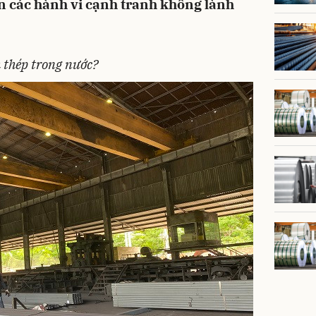
n các hành vi cạnh tranh không lành
 thép trong nước?