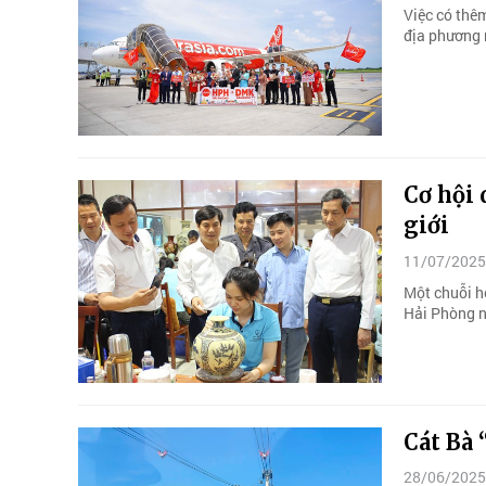
Việc có thê
địa phương n
Cơ hội 
giới
11/07/2025
Một chuỗi ho
Hải Phòng n
Cát Bà 
28/06/2025