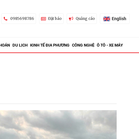
English
0985698786
Đặt báo
Quảng cáo
KHOÁN
DU LỊCH
KINH TẾ ĐỊA PHƯƠNG
CÔNG NGHỆ
Ô TÔ - XE MÁY