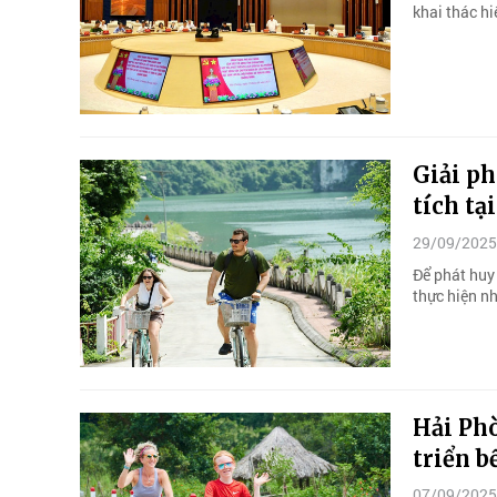
khai thác h
Giải ph
tích tạ
29/09/2025
Để phát huy 
thực hiện nh
Hải Phò
triển b
07/09/2025