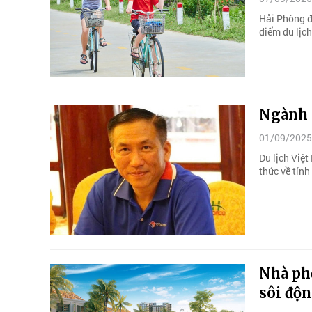
Hải Phòng đ
điểm du lịc
Ngành d
01/09/2025
Du lịch Việ
thức về tính
Nhà ph
sôi độn