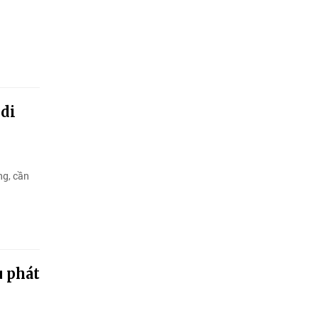
 di
ng, cần
u phát