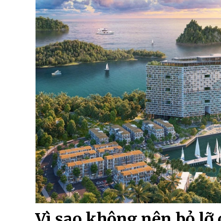
Vì sao không nên bỏ lỡ