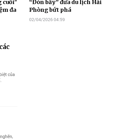
 cuối"
“Đòn bẩy” đưa du lịch Hải
iệm đa
Phòng bứt phá
02/04/2026 04:59
 các
biệt của
.
 nghẽn,