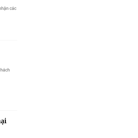
 nhận các
 thách
ại