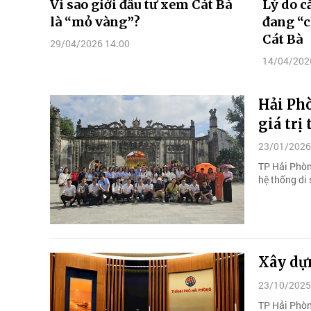
Vì sao giới đầu tư xem Cát Bà
Lý do 
là “mỏ vàng”?
đang “c
Cát Bà
29/04/2026 14:00
14/04/202
Hải Phò
giá trị
23/01/2026
TP Hải Phòng
hệ thống di 
Xây dựn
23/10/2025
TP Hải Phòn