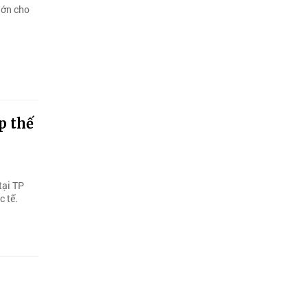
lớn cho
p thế
tại TP
 tế.