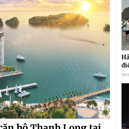
Hả
đi
05/
 căn hộ Thanh Long tại