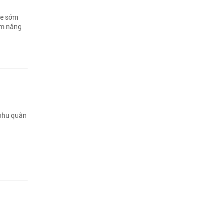
ue sớm
ềm năng
 phu quân