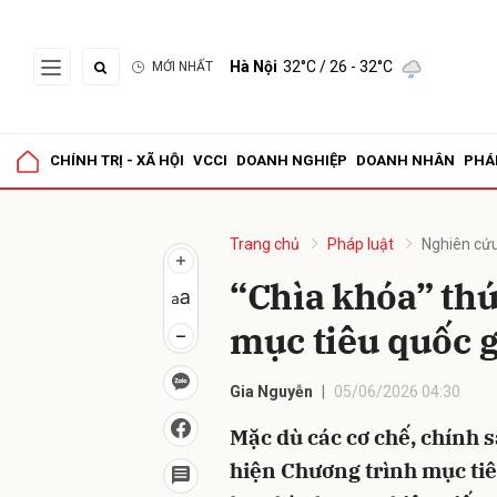
Hà Nội
32°C
/ 26 - 32°C
MỚI NHẤT
Gửi 
CHÍNH TRỊ - XÃ HỘI
VCCI
DOANH NGHIỆP
DOANH NHÂN
PHÁ
Trang chủ
Pháp luật
Nghiên cứu
“Chìa khóa” thú
mục tiêu quốc g
Gia Nguyễn
05/06/2026 04:30
Mặc dù các cơ chế, chính 
hiện Chương trình mục tiê