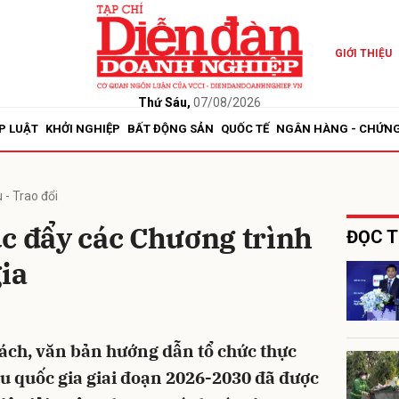
GIỚI THIỆU
bình luận
Thứ Sáu,
07/08/2026
P LUẬT
KHỞI NGHIỆP
BẤT ĐỘNG SẢN
QUỐC TẾ
NGÂN HÀNG - CHỨN
 - Trao đổi
c đẩy các Chương trình
ĐỌC T
ia
Hủy
G
sách, văn bản hướng dẫn tổ chức thực
u quốc gia giai đoạn 2026-2030 đã được