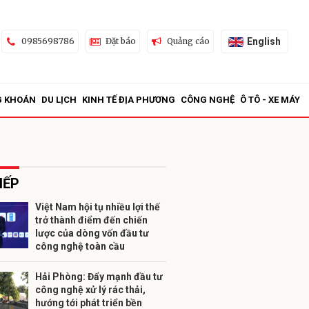
English
0985698786
Đặt báo
Quảng cáo
G KHOÁN
DU LỊCH
KINH TẾ ĐỊA PHƯƠNG
CÔNG NGHỆ
Ô TÔ - XE MÁY
IẾP
Việt Nam hội tụ nhiều lợi thế
trở thành điểm đến chiến
ửi
lược của dòng vốn đầu tư
công nghệ toàn cầu
Hải Phòng: Đẩy mạnh đầu tư
công nghệ xử lý rác thải,
hướng tới phát triển bền