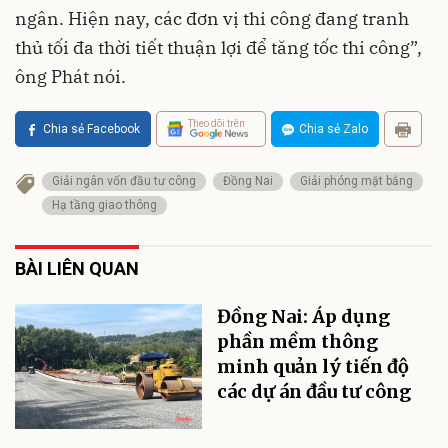
ngân. Hiện nay, các đơn vị thi công đang tranh
thủ tối đa thời tiết thuận lợi để tăng tốc thi công”,
ông Phát nói.
Theo dõi trên
Chia sẻ Facebook
Chia sẻ Zalo
Giải ngân vốn đầu tư công
Đồng Nai
Giải phóng mặt bằng
Hạ tầng giao thông
BÀI LIÊN QUAN
Đồng Nai: Áp dụng
phần mềm thông
minh quản lý tiến độ
các dự án đầu tư công