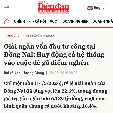
English
CHÍNH TRỊ - XÃ HỘI
VCCI
DOANH NGHIỆP
DOANH NH
bình luận
Trang chủ
Kinh tế địa phương
Giải ngân vốn đầu tư công tại
Đồng Nai: Huy động cả hệ thống
vào cuộc để gỡ điểm nghẽn
Bài và Ảnh: Hương Giang
28/05/2026 08:35
Chỉ một tuần (14/5/2026), tỷ lệ giải ngân của
Hủy
G
Đồng Nai đã tăng vọt lên 22,6%, tương đương
giá trị giải ngân hơn 6.139 tỷ đồng, vượt mức
bình quân chung cả nước khoảng 16,4%.