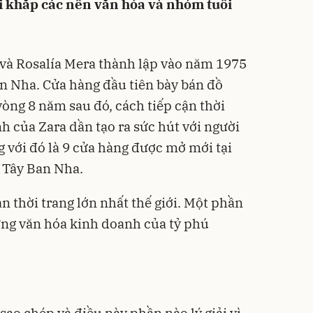
ải khắp các nền văn hóa và nhóm tuổi
và Rosalía Mera thành lập vào năm 1975
an Nha. Cửa hàng đầu tiên bày bán đồ
 vòng 8 năm sau đó, cách tiếp cận thời
h của Zara dần tạo ra sức hút với người
 với đó là 9 cửa hàng được mở mới tại
 Tây Ban Nha.
àn thời trang lớn nhất thế giới. Một phần
ựng văn hóa kinh doanh của tỷ phú
ao chép và điều này phần nào lý giải vì