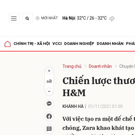
Hà Nội
32°C
/ 26 - 32°C
MỚI NHẤT
Gửi 
CHÍNH TRỊ - XÃ HỘI
VCCI
DOANH NGHIỆP
DOANH NHÂN
PHÁ
Trang chủ
Doanh nhân
Chuyện 
Chiến lược thư
H&M
KHÁNH HÀ
01/11/2021 01:00
Với việc tạo ra một đế chế
chóng, Zara khao khát tạo