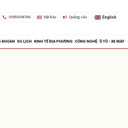
English
0985698786
Đặt báo
Quảng cáo
G KHOÁN
DU LỊCH
KINH TẾ ĐỊA PHƯƠNG
CÔNG NGHỆ
Ô TÔ - XE MÁY
ửi