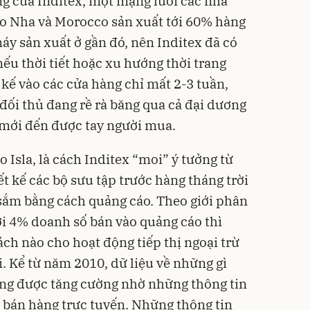
g của Inditex, một mạng lưới các nhà
ào Nha và Morocco sản xuất tới 60% hàng
áy sản xuất ở gần đó, nên Inditex đã có
ếu thời tiết hoặc xu hướng thời trang
 kế vào các cửa hàng chỉ mất 2-3 tuần,
đối thủ đang rề rà băng qua cả đại dương
, mới đến được tay người mua.
Isla, là cách Inditex “moi” ý tưởng từ
ết kế các bộ sưu tập trước hàng tháng trời
sắm bằng cách quảng cáo. Theo giới phân
ới 4% doanh số bán vào quảng cáo thì
ch nào cho hoạt động tiếp thị ngoại trừ
. Kể từ năm 2010, dữ liệu về những gì
g được tăng cường nhờ những thông tin
 bán hàng trực tuyến. Những thông tin