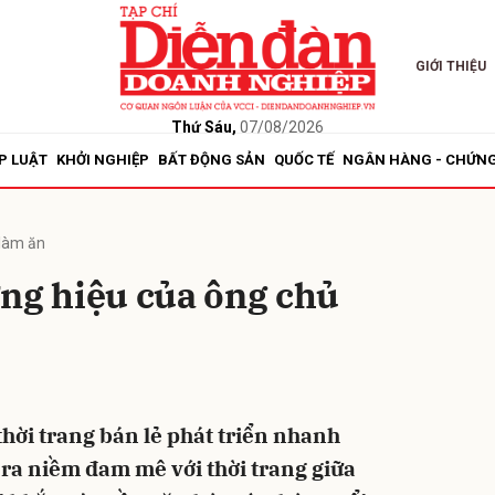
GIỚI THIỆU
bình luận
Thứ Sáu,
07/08/2026
P LUẬT
KHỞI NGHIỆP
BẤT ĐỘNG SẢN
QUỐC TẾ
NGÂN HÀNG - CHỨN
làm ăn
ơng hiệu của ông chủ
Hủy
G
 thời trang bán lẻ phát triển nhanh
 ra niềm đam mê với thời trang giữa