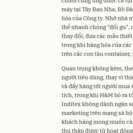
chuỗi cung ứng được ca tụn
máy tại Tây Ban Nha, Bồ Đ
hóa của Công ty. Nhờ nhà m
thể nhanh chóng “đổi gu”, n
thay đổi, đưa các mẫu thiết
trong khi hàng hóa của các 
trên các con tàu container
Quan trọng không kém, theo 
người tiêu dùng, thay vì thi
và đẩy hàng tới người mua 
tích, trong khi H&M bỏ ra t
Inditex không dành ngân sá
marketing trên mạng xã hội
khách hàng mong muốn càn
thu thập được từ hoạt động