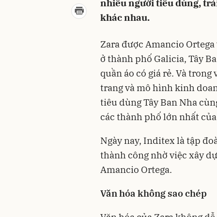
nhiều người tiêu dùng, tr
khác nhau.
Zara được Amancio Ortega 
ở thành phố Galicia, Tây B
quần áo có giá rẻ. Và trong
trang và mô hình kinh doan
tiêu dùng Tây Ban Nha cùng
các thành phố lớn nhất của
Ngày nay, Inditex là tập đo
thành công nhờ việc xây d
Amancio Ortega.
Văn hóa không sao chép
Văn hóa của Zara không dễ s