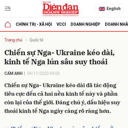
English
CHÍNH TRỊ - XÃ HỘI
VCCI
DOANH NGHIỆP
DOANH NH
bình luận
Trang chủ
Quốc tế
Chiến sự Nga- Ukraine kéo dài,
kinh tế Nga lún sâu suy thoái
CẨM ANH
04/11/2022 04:00
Chiến sự Nga- Ukraine kéo dài đã tác động
tiêu cực đến cả hai nền kinh tế này và phần
Hủy
G
còn lại của thế giới. Đáng chú ý, dấu hiệu suy
thoái kinh tế Nga ngày càng rõ ràng hơn.