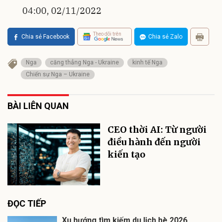
04:00, 02/11/2022
Theo dõi trên
Chia sẻ Facebook
Chia sẻ Zalo
Nga
căng thẳng Nga - Ukraine
kinh tế Nga
Chiến sự Nga – Ukraine
BÀI LIÊN QUAN
CEO thời AI: Từ người
điều hành đến người
kiến tạo
ĐỌC TIẾP
Xu hướng tìm kiếm du lịch hè 2026