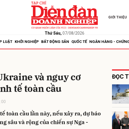
GIỚI THIỆU
bình luận
Thứ Sáu,
07/08/2026
P LUẬT
KHỞI NGHIỆP
BẤT ĐỘNG SẢN
QUỐC TẾ
NGÂN HÀNG - CHỨN
Ukraine và nguy cơ
ĐỌC T
nh tế toàn cầu
Hủy
G
:00
ế toàn cầu lần này, nếu xảy ra, dự báo
g sâu và rộng của chiến sự Nga -