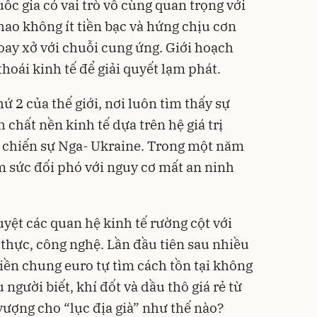
uốc gia có vai trò vô cùng quan trọng với
hao không ít tiền bạc và hứng chịu cơn
oay xở với chuỗi cung ứng. Giới hoạch
hoái kinh tế để giải quyết lạm phát.
ứ 2 của thế giới, nơi luôn tìm thấy sự
h chất nền kinh tế dựa trên hệ giá trị
ới chiến sự Nga- Ukraine. Trong một năm
m sức đối phó với nguy cơ mất an ninh
yệt các quan hệ kinh tế rường cột với
thực, công nghệ. Lần đầu tiên sau nhiều
tiền chung euro tự tìm cách tồn tại không
người biết, khí đốt và dầu thô giá rẻ từ
ượng cho “lục địa già” như thế nào?