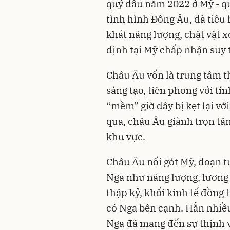
quý đầu năm 2022 ở
Mỹ
- q
tình hình Đông Âu, đã tiêu 
khát năng lượng, chật vật x
định tại Mỹ chấp nhận suy t
Châu Âu vốn là trung tâm th
sáng tạo, tiên phong với tín
“mềm” giờ đây bị kẹt lại v
qua, châu Âu giành trọn tâ
khu vực.
Châu Âu nối gót Mỹ, đoạn tu
Nga như năng lượng, lương 
thập kỷ, khối kinh tế đồng 
có Nga bên cạnh. Hẳn nhiều 
Nga đã mang đến sự thịnh v