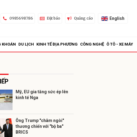
English
0985698786
Đặt báo
Quảng cáo
G KHOÁN
DU LỊCH
KINH TẾ ĐỊA PHƯƠNG
CÔNG NGHỆ
Ô TÔ - XE MÁY
IẾP
Mỹ, EU gia tăng sức ép lên
kinh tế Nga
ửi
Ông Trump "châm ngòi"
thương chiến với "bộ ba"
BRICS