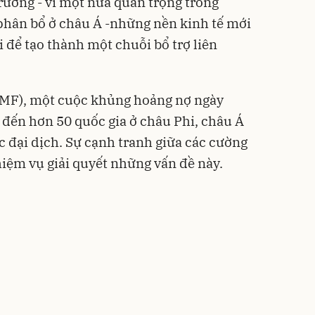
rưởng - vì một nửa quan trọng trong
 phân bổ ở châu Á -những nền kinh tế mới
 để tạo thành một chuỗi bổ trợ liên
(IMF), một cuộc khủng hoảng nợ ngày
 đến hơn 50 quốc gia ở châu Phi, châu Á
c đại dịch. Sự cạnh tranh giữa các cường
iệm vụ giải quyết những vấn đề này.