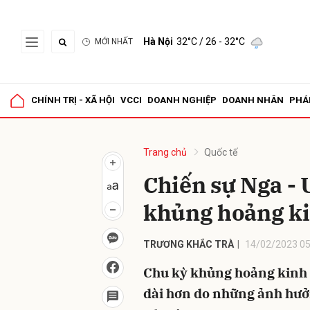
Hà Nội
32°C
/ 26 - 32°C
MỚI NHẤT
Gửi 
CHÍNH TRỊ - XÃ HỘI
VCCI
DOANH NGHIỆP
DOANH NHÂN
PHÁ
Trang chủ
Quốc tế
Chiến sự Nga - 
khủng hoảng ki
TRƯƠNG KHẮC TRÀ
14/02/2023 05
Chu kỳ khủng hoảng kinh t
dài hơn do những ảnh hưởn