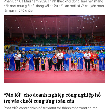
Phân Bón Cà Mau năm 2026 chính thức khởi động, hứa hẹn mang
đến một mùa giải sôi động với nhiều dấu ấn mới cả về chuyên môn
lẫn quy mô tổ chức.
“Mở lối” cho doanh nghiệp công nghiệp hỗ
trợ vào chuỗi cung ứng toàn cầu
Phát triển công nghiệp hỗ trợ đang trở thành một trong những