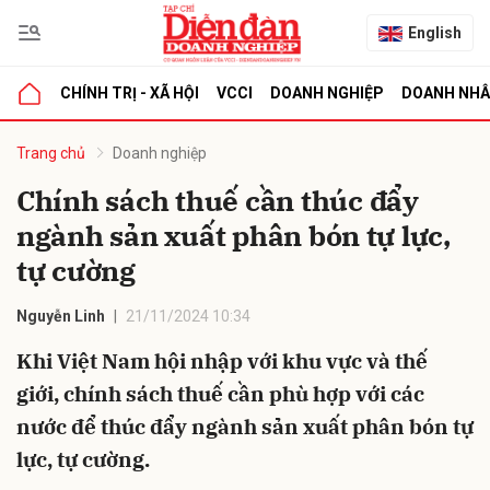
English
CHÍNH TRỊ - XÃ HỘI
VCCI
DOANH NGHIỆP
DOANH NH
bình luận
Trang chủ
Doanh nghiệp
Chính sách thuế cần thúc đẩy
ngành sản xuất phân bón tự lực,
tự cường
Nguyễn Linh
21/11/2024 10:34
Khi Việt Nam hội nhập với khu vực và thế
Hủy
G
giới, chính sách thuế cần phù hợp với các
nước để thúc đẩy ngành sản xuất phân bón tự
lực, tự cường.