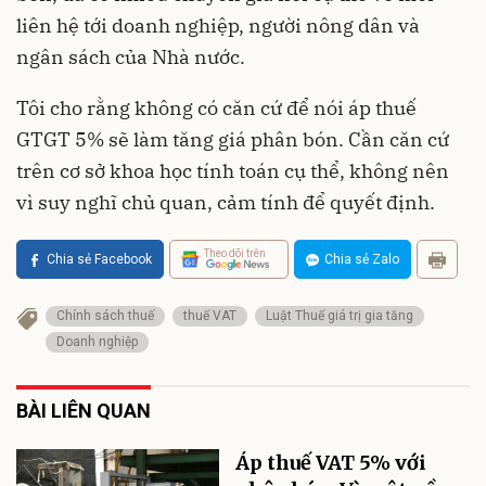
liên hệ tới doanh nghiệp, người nông dân và
ngân sách của Nhà nước.
Tôi cho rằng không có căn cứ để nói áp thuế
GTGT 5% sẽ làm tăng giá phân bón. Cần căn cứ
trên cơ sở khoa học tính toán cụ thể, không nên
vì suy nghĩ chủ quan, cảm tính để quyết định.
Theo dõi trên
Chia sẻ Facebook
Chia sẻ Zalo
Chính sách thuế
thuế VAT
Luật Thuế giá trị gia tăng
Doanh nghiệp
BÀI LIÊN QUAN
Áp thuế VAT 5% với