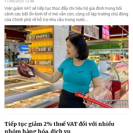
17/06/2025 12:48
Việc giảm VAT sẽ tiếp tục thúc đẩy chi tiêu hộ gia đình trong bối
cảnh các bất ổn kinh tế vĩ mô vẫn còn, củng cố lập trường chủ động
của Chính phủ về hỗ trợ nhu cầu trong nước...
Tiếp tục giảm 2% thuế VAT đối với nhiều
nhóm hàng hóa, dịch vụ