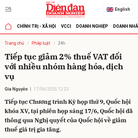
English
CHÍNH TRỊ - XÃ HỘI
VCCI
DOANH NGHIỆP
DOANH NH
bình luận
Trang chủ
Pháp luật
24h
Tiếp tục giảm 2% thuế VAT đối
với nhiều nhóm hàng hóa, dịch
vụ
Gia Nguyễn
17/06/2025 12:23
Tiếp tục Chương trình Kỳ họp thứ 9, Quốc hội
Hủy
G
khóa XV, tại phiên họp sáng 17/6, Quốc hội đã
thông qua Nghị quyết của Quốc hội về giảm
thuế giá trị gia tăng.