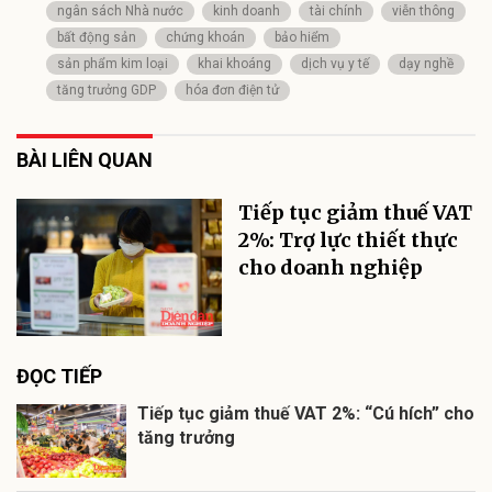
ngân sách Nhà nước
kinh doanh
tài chính
viễn thông
bất động sản
chứng khoán
bảo hiểm
sản phẩm kim loại
khai khoáng
dịch vụ y tế
dạy nghề
tăng trưởng GDP
hóa đơn điện tử
BÀI LIÊN QUAN
Tiếp tục giảm thuế VAT
2%: Trợ lực thiết thực
cho doanh nghiệp
ĐỌC TIẾP
Tiếp tục giảm thuế VAT 2%: “Cú hích” cho
tăng trưởng