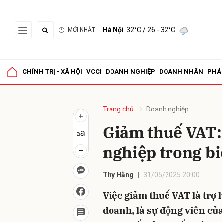
Hà Nội
32°C
/ 26 - 32°C
MỚI NHẤT
Gửi 
CHÍNH TRỊ - XÃ HỘI
VCCI
DOANH NGHIỆP
DOANH NHÂN
PHÁ
Trang chủ
Doanh nghiệp
Giảm thuế VAT:
nghiệp trong b
Thy Hằng
31/05/2025 20:00
Việc giảm thuế VAT là trợ 
doanh, là sự động viên c