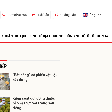
English
0985698786
Đặt báo
Quảng cáo
G KHOÁN
DU LỊCH
KINH TẾ ĐỊA PHƯƠNG
CÔNG NGHỆ
Ô TÔ - XE MÁY
IẾP
“Bắt sóng” cổ phiếu vật liệu
xây dựng
ửi
Kiểm soát dư lượng thuốc
bảo vệ thực vật trong sầu
riêng