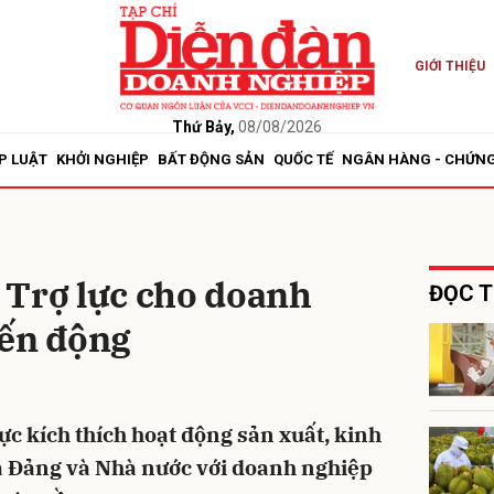
GIỚI THIỆU
bình luận
Thứ Bảy,
08/08/2026
P LUẬT
KHỞI NGHIỆP
BẤT ĐỘNG SẢN
QUỐC TẾ
NGÂN HÀNG - CHỨN
 Trợ lực cho doanh
ĐỌC T
iến động
Hủy
G
lực kích thích hoạt động sản xuất, kinh
ủa Đảng và Nhà nước với doanh nghiệp