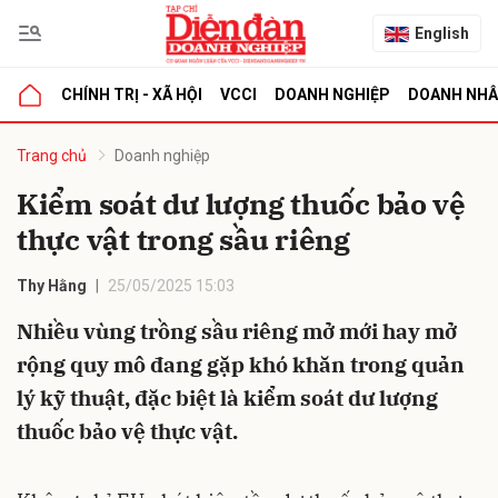
English
CHÍNH TRỊ - XÃ HỘI
VCCI
DOANH NGHIỆP
DOANH NH
bình luận
Trang chủ
Doanh nghiệp
Kiểm soát dư lượng thuốc bảo vệ
thực vật trong sầu riêng
Thy Hằng
25/05/2025 15:03
Nhiều vùng trồng sầu riêng mở mới hay mở
rộng quy mô đang gặp khó khăn trong quản
Hủy
G
lý kỹ thuật, đặc biệt là kiểm soát dư lượng
thuốc bảo vệ thực vật.