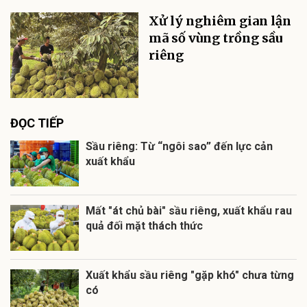
Xử lý nghiêm gian lận
mã số vùng trồng sầu
riêng
ĐỌC TIẾP
Sầu riêng: Từ “ngôi sao” đến lực cản
xuất khẩu
Mất "át chủ bài" sầu riêng, xuất khẩu rau
quả đối mặt thách thức
Xuất khẩu sầu riêng "gặp khó" chưa từng
có