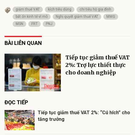
giảm thuế VAT
kích tiêu dùng
chi tiêu hộ gia đình
bất ổn kinh tế vĩ mô
Nghị quyết giảm thuế VAT
MWG
MSN
FRT
PNJ
BÀI LIÊN QUAN
Tiếp tục giảm thuế VAT
2%: Trợ lực thiết thực
cho doanh nghiệp
ĐỌC TIẾP
Tiếp tục giảm thuế VAT 2%: “Cú hích” cho
tăng trưởng