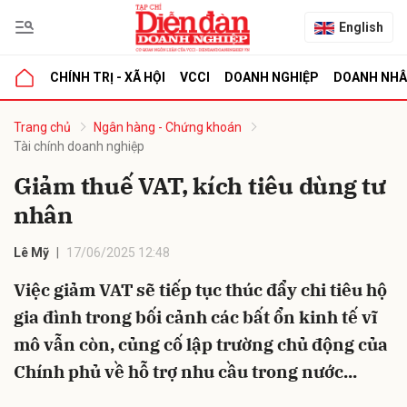
English
CHÍNH TRỊ - XÃ HỘI
VCCI
DOANH NGHIỆP
DOANH NH
bình luận
Trang chủ
Ngân hàng - Chứng khoán
Tài chính doanh nghiệp
Giảm thuế VAT, kích tiêu dùng tư
nhân
Lê Mỹ
17/06/2025 12:48
Việc giảm VAT sẽ tiếp tục thúc đẩy chi tiêu hộ
Hủy
G
gia đình trong bối cảnh các bất ổn kinh tế vĩ
mô vẫn còn, củng cố lập trường chủ động của
Chính phủ về hỗ trợ nhu cầu trong nước...