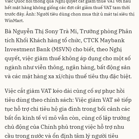
Việc Quốc hội thông qua Nghị quyết cắt giảm thuế VAT với hầu
hết mặt hàng không giống các đợt cắt giảm thuế VAT tạm thời
trước đây. Ảnh: Người tiêu dùng chọn mua thịt ủ mát tại siêu thị
WinMart.
Bà Nguyễn Thị Sony Trà Mi, Trưởng phòng Phân
tích Khối Khách hàng tổ chức, CTCK Maybank
Investment Bank (MSVN) cho biết, theo Nghị
quyết, việc giảm thuế không áp dụng cho một số
ngành như viễn thông, ngân hàng, bất động sản
và các mặt hàng xa xỉ/chịu thuế tiêu thụ đặc biệt.
Việc cắt giảm VAT kéo dài củng cố sự phục hồi
tiêu dùng theo chính sách: Việc giảm VAT sẽ tiếp
tục hỗ trợ chi tiêu hộ gia đình trong bối cảnh các
bất ổn kinh tế vĩ mô vẫn còn, củng cố lập trường
chủ động của Chính phủ trong việc hỗ trợ nhu
cầu trong nước và ổn định tâm lý người tiêu