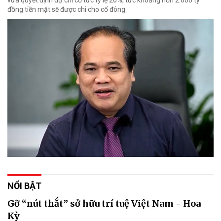
vừa quyết định dự chi cổ tức tỷ lệ 20%, tức khoảng hơn 2.600 tỷ
đồng tiền mặt sẽ được chi cho cổ đông.
NỔI BẬT
Gỡ “nút thắt” sở hữu trí tuệ Việt Nam - Hoa
Kỳ