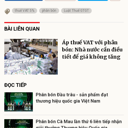
thuế VAT 5%
phân bón
Luật Thuế GTGT
BÀI LIÊN QUAN
Áp thuế VAT với phân
bón: Nhà nước cần điều
tiết để giá không tăng
ĐỌC TIẾP
Phân bón Đầu trâu - sản phẩm đạt
thương hiệu quốc gia Việt Nam
Phân bón Cà Mau lần thứ 6 liên tiếp nhận
giải thưởng Thương hiệu Quốc gia