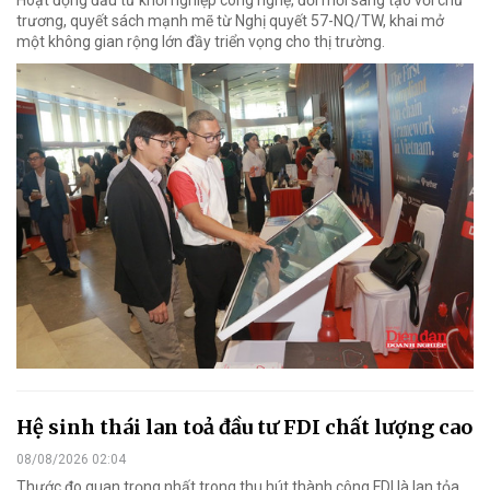
Hoạt động đầu tư khởi nghiệp công nghệ, đổi mới sáng tạo với chủ
trương, quyết sách mạnh mẽ từ Nghị quyết 57-NQ/TW, khai mở
một không gian rộng lớn đầy triển vọng cho thị trường.
Hệ sinh thái lan toả đầu tư FDI chất lượng cao
08/08/2026 02:04
Thước đo quan trọng nhất trong thu hút thành công FDI là lan tỏa