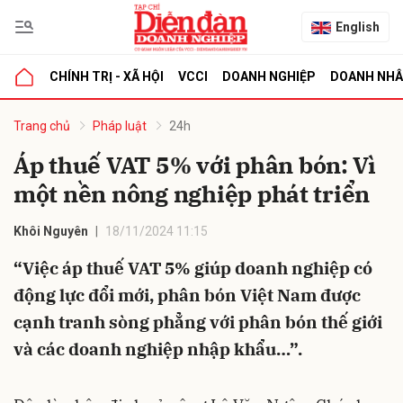
English
CHÍNH TRỊ - XÃ HỘI
VCCI
DOANH NGHIỆP
DOANH NH
bình luận
Trang chủ
Pháp luật
24h
Áp thuế VAT 5% với phân bón: Vì
một nền nông nghiệp phát triển
Khôi Nguyên
18/11/2024 11:15
“Việc áp thuế VAT 5% giúp doanh nghiệp có
động lực đổi mới, phân bón Việt Nam được
Hủy
G
cạnh tranh sòng phẳng với phân bón thế giới
và các doanh nghiệp nhập khẩu…”.