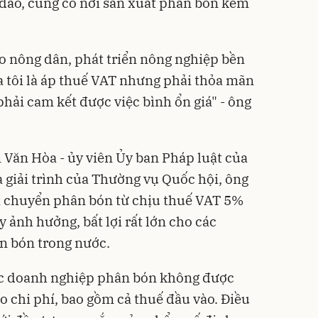
đao, cũng có nơi sản xuất phân bón kém
ho nông dân, phát triển nông nghiệp bền
 tôi là áp thuế VAT nhưng phải thỏa mãn
hải cam kết được việc bình ổn giá" - ông
Văn Hòa - ủy viên Ủy ban Pháp luật của
a giải trình của Thường vụ Quốc hội, ông
i chuyển phân bón từ chịu thuế VAT 5%
 ảnh hưởng, bất lợi rất lớn cho các
n bón trong nước.
ác doanh nghiệp phân bón không được
o chi phí, bao gồm cả thuế đầu vào. Điều