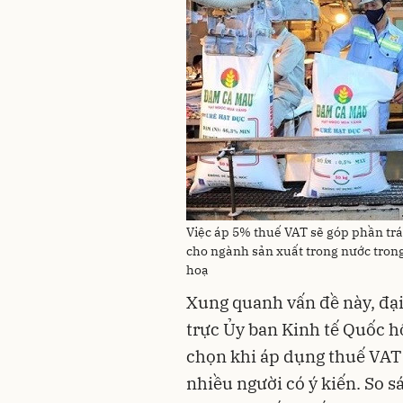
Việc áp 5% thuế VAT sẽ góp phần trá
cho ngành sản xuất trong nước tron
hoạ
Xung quanh vấn đề này, đại
trực Ủy ban Kinh tế Quốc hộ
chọn khi áp dụng thuế VAT 
nhiều người có ý kiến. So 