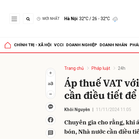
Hà Nội
32°C
/ 26 - 32°C
MỚI NHẤT
Gửi 
CHÍNH TRỊ - XÃ HỘI
VCCI
DOANH NGHIỆP
DOANH NHÂN
PHÁ
Trang chủ
Pháp luật
24h
Áp thuế VAT vớ
cần điều tiết đ
Khôi Nguyên
11/11/2024 11:05
Chuyên gia cho rằng, khi 
bón, Nhà nước cần điều t