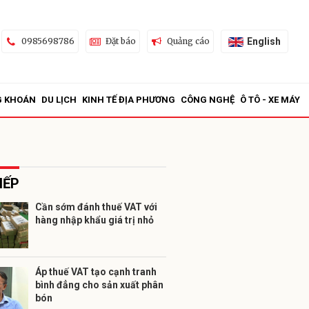
English
0985698786
Đặt báo
Quảng cáo
G KHOÁN
DU LỊCH
KINH TẾ ĐỊA PHƯƠNG
CÔNG NGHỆ
Ô TÔ - XE MÁY
IẾP
Cần sớm đánh thuế VAT với
hàng nhập khẩu giá trị nhỏ
ửi
Áp thuế VAT tạo cạnh tranh
bình đẳng cho sản xuất phân
bón