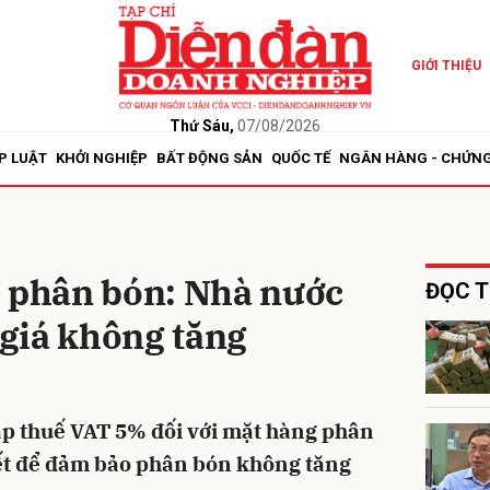
GIỚI THIỆU
bình luận
Thứ Sáu,
07/08/2026
P LUẬT
KHỞI NGHIỆP
BẤT ĐỘNG SẢN
QUỐC TẾ
NGÂN HÀNG - CHỨN
i phân bón: Nhà nước
ĐỌC T
ể giá không tăng
Hủy
G
áp thuế VAT 5% đối với mặt hàng phân
iết để đảm bảo phân bón không tăng