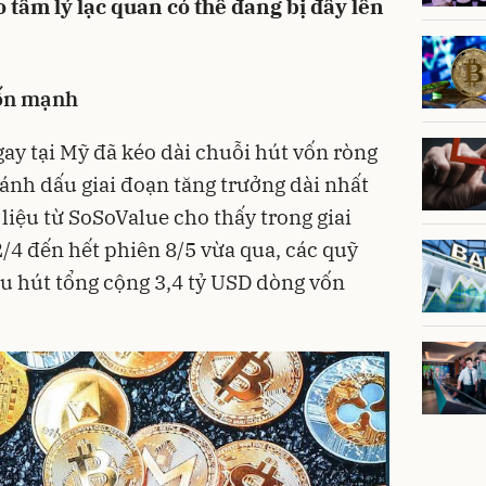
 tâm lý lạc quan có thể đang bị đẩy lên
vốn mạnh
ay tại Mỹ đã kéo dài chuỗi hút vốn ròng
 đánh dấu giai đoạn tăng trưởng dài nhất
liệu từ SoSoValue cho thấy trong giai
/4 đến hết phiên 8/5 vừa qua, các quỹ
hu hút tổng cộng 3,4 tỷ USD dòng vốn