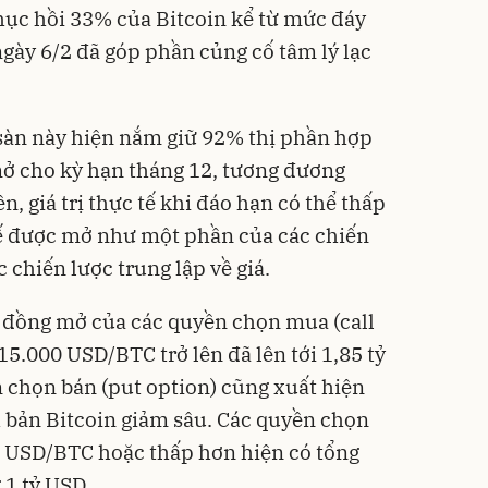
hục hồi 33% của Bitcoin kể từ mức đáy
ày 6/2 đã góp phần củng cố tâm lý lạc
y sàn này hiện nắm giữ 92% thị phần hợp
ở cho kỳ hạn tháng 12, tương đương
n, giá trị thực tế khi đáo hạn có thể thấp
hế được mở như một phần của các chiến
 chiến lược trung lập về giá.
p đồng mở của các quyền chọn mua (call
5.000 USD/BTC trở lên đã lên tới 1,85 tỷ
 chọn bán (put option) cũng xuất hiện
h bản Bitcoin giảm sâu. Các quyền chọn
0 USD/BTC hoặc thấp hơn hiện có tổng
 1 tỷ USD.