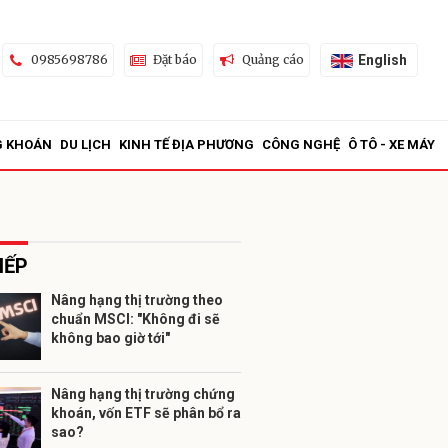
English
0985698786
Đặt báo
Quảng cáo
G KHOÁN
DU LỊCH
KINH TẾ ĐỊA PHƯƠNG
CÔNG NGHỆ
Ô TÔ - XE MÁY
IẾP
Nâng hạng thị trường theo
chuẩn MSCI: "Không đi sẽ
ửi
không bao giờ tới"
Nâng hạng thị trường chứng
khoán, vốn ETF sẽ phân bổ ra
sao?