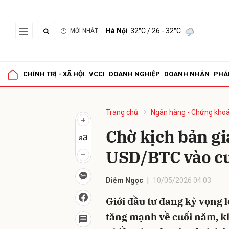
Hà Nội
32°C
/ 26 - 32°C
MỚI NHẤT
Gửi 
CHÍNH TRỊ - XÃ HỘI
VCCI
DOANH NGHIỆP
DOANH NHÂN
PHÁ
Trang chủ
Ngân hàng - Chứng kho
Chờ kịch bản gi
USD/BTC vào c
Diễm Ngọc
10/05/2026 04:03
Giới đầu tư đang kỳ vọng l
tăng mạnh về cuối năm, 