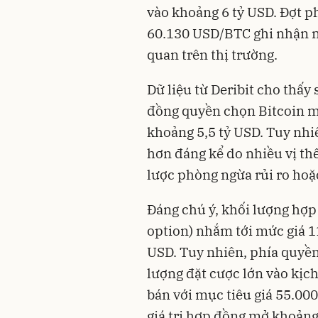
vào khoảng 6 tỷ USD. Đợt p
60.130 USD/BTC ghi nhận ng
quan trên thị trường.
Dữ liệu từ Deribit cho thấ
đồng quyền chọn Bitcoin m
khoảng 5,5 tỷ USD. Tuy nhiê
hơn đáng kể do nhiều vị t
lược phòng ngừa rủi ro hoặc
Đáng chú ý, khối lượng hợ
option) nhắm tới mức giá 11
USD. Tuy nhiên, phía quyền
lượng đặt cược lớn vào kịc
bán với mục tiêu giá 55.00
giá trị hợp đồng mở khoảng