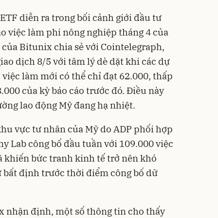
ETF diễn ra trong bối cảnh giới đầu tư
áo việc làm phi nông nghiệp tháng 4 của
của Bitunix chia sẻ với Cointelegraph,
iao dịch 8/5 với tâm lý dè dặt khi các dự
việc làm mới có thể chỉ đạt 62.000, thấp
.000 của kỳ báo cáo trước đó. Điều này
rường lao động Mỹ đang hạ nhiệt.
 khu vực tư nhân của Mỹ do ADP phối hợp
my Lab công bố đầu tuần với 109.000 việc
ã khiến bức tranh kinh tế trở nên khó
ự bất định trước thời điểm công bố dữ
ix nhận định, một số thông tin cho thấy