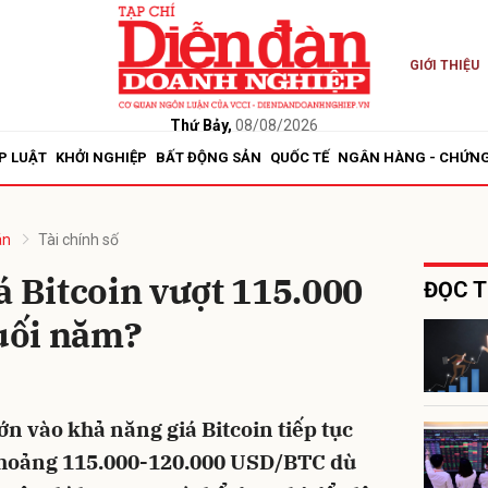
GIỚI THIỆU
bình luận
Thứ Bảy,
08/08/2026
P LUẬT
KHỞI NGHIỆP
BẤT ĐỘNG SẢN
QUỐC TẾ
NGÂN HÀNG - CHỨN
án
Tài chính số
á Bitcoin vượt 115.000
ĐỌC T
uối năm?
Hủy
G
ớn vào khả năng giá Bitcoin tiếp tục
khoảng 115.000-120.000 USD/BTC dù