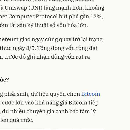
và Uniswap (UNI) tăng mạnh hơn, khoảng
rnet Computer Protocol bứt phá gần 12%,
m tài sản kỹ thuật số vốn hóa lớn.
hereum giao ngay cũng quay trở lại trạng
 thúc ngày 8/5. Tổng dòng vốn ròng đạt
n trước đó ghi nhận dòng vốn rút ra
mức?
ng phái sinh, dữ liệu quyền chọn
Bitcoin
t cược lớn vào khả năng giá Bitcoin tiếp
 dù nhiều chuyên gia cảnh báo tâm lý
 lên quá mức.