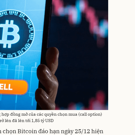
ng hợp đồng mở của các quyền chọn mua (call option)
 lên đã lên tới 1,85 tỷ USD
n chọn Bitcoin đáo hạn ngày 25/12 hiện