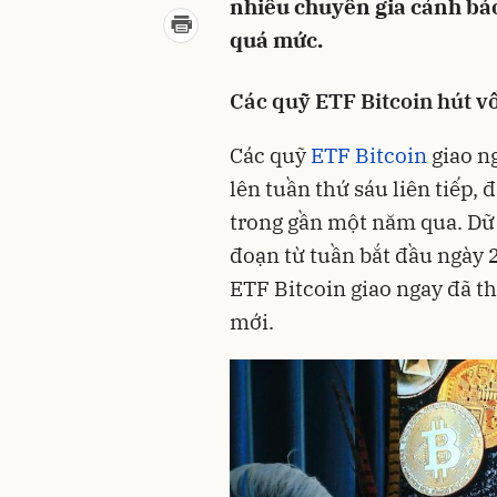
nhiều chuyên gia cảnh báo
quá mức.
Các quỹ ETF Bitcoin hút 
Các quỹ
ETF Bitcoin
giao ng
lên tuần thứ sáu liên tiếp,
trong gần một năm qua. Dữ 
đoạn từ tuần bắt đầu ngày 2
ETF Bitcoin giao ngay đã t
mới.