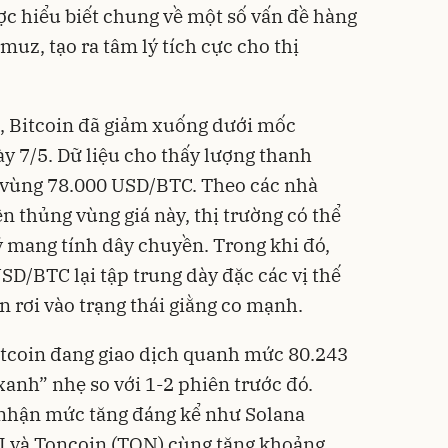
ợc hiểu biết chung về một số vấn đề hàng
uz, tạo ra tâm lý tích cực cho thị
tử, Bitcoin đã giảm xuống dưới mốc
y 7/5. Dữ liệu cho thấy lượng thanh
 vùng 78.000 USD/BTC. Theo các nhà
n thủng vùng giá này, thị trường có thể
ý mang tính dây chuyền. Trong khi đó,
SD/BTC lại tập trung dày đặc các vị thế
n rơi vào trạng thái giằng co mạnh.
itcoin đang giao dịch quanh mức 80.243
xanh” nhẹ so với 1-2 phiên trước đó.
 nhận mức tăng đáng kể như Solana
UI và Toncoin (TON) cùng tăng khoảng