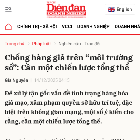
English
CHÍNH TRỊ - XÃ HỘI
VCCI
DOANH NGHIỆP
DOANH NH
bình luận
Trang chủ
Pháp luật
Nghiên cứu - Trao đổi
Chống hàng giả trên “môi trường
số”: Cần một chiến lược tổng thể
Gia Nguyễn
14/12/2025 04:15
Để xử lý tận gốc vấn đề tình trạng hàng hóa
giả mạo, xâm phạm quyền sở hữu trí tuệ, đặc
Hủy
G
biệt trên không gian mạng, một số ý kiến cho
rằng, cần một chiến lược tổng thể.