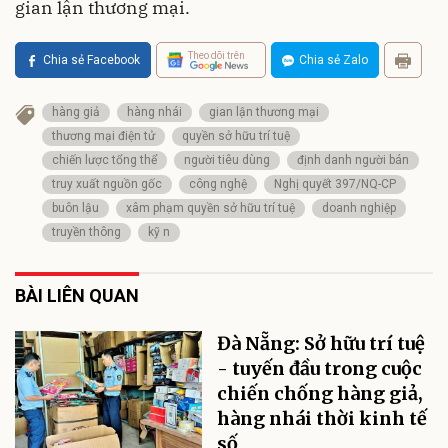
gian lận thương mại.
Theo dõi trên
Chia sẻ Facebook
Chia sẻ Zalo
hàng giả
hàng nhái
gian lận thương mại
thương mại điện tử
quyền sở hữu trí tuệ
chiến lược tổng thể
người tiêu dùng
định danh người bán
truy xuất nguồn gốc
công nghệ
Nghị quyết 397/NQ-CP
buôn lậu
xâm phạm quyền sở hữu trí tuệ
doanh nghiệp
truyền thông
kỹ n
BÀI LIÊN QUAN
Đà Nẵng: Sở hữu trí tuệ
- tuyến đầu trong cuộc
chiến chống hàng giả,
hàng nhái thời kinh tế
số