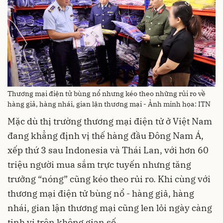
Thương mại điện tử bùng nổ nhưng kéo theo những rủi ro về
hàng giả, hàng nhái, gian lận thương mại - Ảnh minh họa: ITN
Mặc dù thị trường thương mại điện tử ở Việt Nam
đang khẳng định vị thế hàng đầu Đông Nam Á,
xếp thứ 3 sau Indonesia và Thái Lan, với hơn 60
triệu người mua sắm trực tuyến nhưng tăng
trưởng “nóng” cũng kéo theo rủi ro. Khi cùng với
thương mại điện tử bùng nổ - hàng giả, hàng
nhái, gian lận thương mại cũng len lỏi ngày càng
tinh vi trên không gian số.