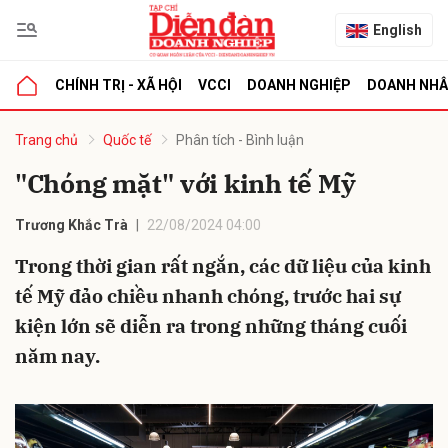
English
CHÍNH TRỊ - XÃ HỘI
VCCI
DOANH NGHIỆP
DOANH NH
bình luận
Trang chủ
Quốc tế
Phân tích - Bình luận
"Chóng mặt" với kinh tế Mỹ
Trương Khắc Trà
22/08/2024 04:00
Trong thời gian rất ngắn, các dữ liệu của kinh
tế Mỹ đảo chiều nhanh chóng, trước hai sự
kiện lớn sẽ diễn ra trong những tháng cuối
Hủy
G
năm nay.