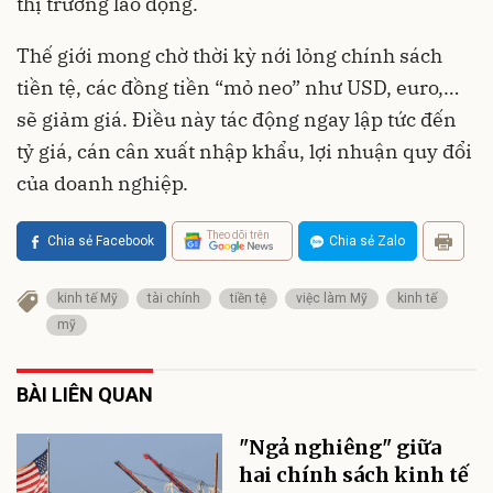
thị trường lao động​.
Thế giới mong chờ thời kỳ nới lỏng chính sách
tiền tệ, các đồng tiền “mỏ neo” như USD, euro,…
sẽ giảm giá. Điều này tác động ngay lập tức đến
tỷ giá, cán cân xuất nhập khẩu, lợi nhuận quy đổi
của doanh nghiệp.
Theo dõi trên
Chia sẻ Facebook
Chia sẻ Zalo
kinh tế Mỹ
tài chính
tiền tệ
việc làm Mỹ
kinh tế
mỹ
BÀI LIÊN QUAN
"Ngả nghiêng" giữa
hai chính sách kinh tế