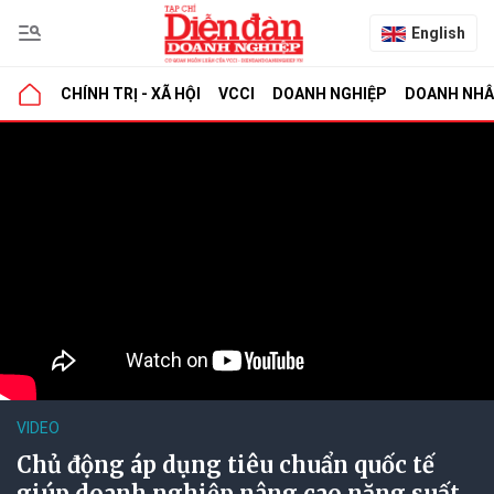
English
CHÍNH TRỊ - XÃ HỘI
VCCI
DOANH NGHIỆP
DOANH NH
VIDEO
Chủ động áp dụng tiêu chuẩn quốc tế
giúp doanh nghiệp nâng cao năng suất