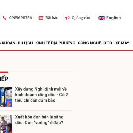
English
0985698786
Đặt báo
Quảng cáo
G KHOÁN
DU LỊCH
KINH TẾ ĐỊA PHƯƠNG
CÔNG NGHỆ
Ô TÔ - XE MÁY
IẾP
Xây dựng Nghị định mới về
kinh doanh xăng dầu - Có 2
ửi
tiêu chí cần đảm bảo
Xuất hóa đơn bán lẻ xăng
dầu: Còn “vướng” ở đâu?