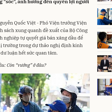
 "sốc", ảnh hưởng đến quyền lợi người
guyễn Quốc Việt - Phó Viện trưởng Viện
nh sách xung quanh đề xuất của Bộ Công
h nghiệp tự quyết
giá bán xăng dầu
để
ị trường trong dự thảo
nghị định kinh
dư luận hết sức quan tâm.
ầu: Còn “vướng” ở đâu?