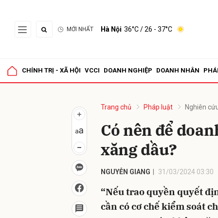
Hà Nội
36°C
/ 26 - 37°C
MỚI NHẤT
Gửi 
CHÍNH TRỊ - XÃ HỘI
VCCI
DOANH NGHIỆP
DOANH NHÂN
PHÁ
Trang chủ
Pháp luật
Nghiên cứu
Có nên để doanh
xăng dầu?
NGUYỄN GIANG
31/03/2024 03:30
“Nếu trao quyền quyết đị
cần có cơ chế kiểm soát ch