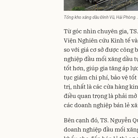
Tổng kho xăng dầu Đình Vũ, Hải Phòng
Từ góc nhìn chuyên gia, TS
Viện Nghiên cứu Kinh tế và
so với giá cơ sở được công 
nghiệp đầu mối xăng dầu tự
tốt hơn, giúp gia tăng áp l
tục giảm chi phí, bảo vệ tố
trị, nhất là các cửa hàng k
điều quan trọng là phải m
các doanh nghiệp bán lẻ xăn
Bên cạnh đó, TS. Nguyễn Qu
doanh nghiệp đầu mối xăng 