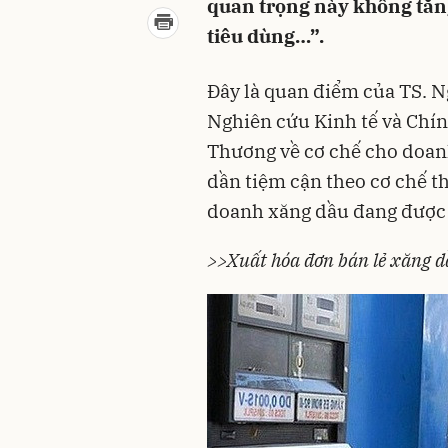
quan trọng này không tăng
tiêu dùng…”.
Đây là quan điểm của TS. N
Nghiên cứu Kinh tế và Chí
Thương về cơ chế cho doan
dần tiệm cận theo cơ chế th
doanh xăng dầu
đang được 
>>Xuất hóa đơn bán lẻ xăng d