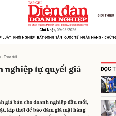
GIỚI THIỆU
bình luận
Chủ Nhật,
09/08/2026
P LUẬT
KHỞI NGHIỆP
BẤT ĐỘNG SẢN
QUỐC TẾ
NGÂN HÀNG - CHỨN
 - Trao đổi
 nghiệp tự quyết giá
ĐỌC T
Hủy
G
nh giá bán cho doanh nghiệp đầu mối,
ặt, kịp thời để bảo đảm giá mặt hàng