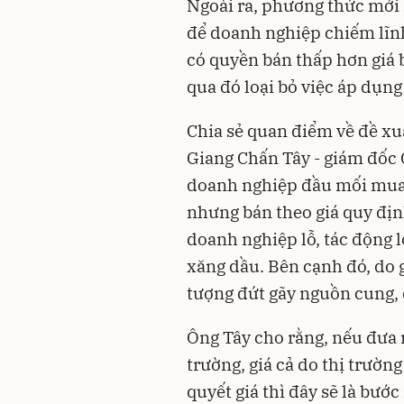
Ngoài ra, phương thức mới 
để doanh nghiệp chiếm lĩn
có quyền bán thấp hơn giá b
qua đó loại bỏ việc áp dụng
Chia sẻ quan điểm về đề xu
Giang Chấn Tây - giám đốc C
doanh nghiệp đầu mối mua x
nhưng bán theo giá quy địn
doanh nghiệp lỗ, tác động 
xăng dầu. Bên cạnh đó, do g
tượng đứt gãy nguồn cung, 
Ông Tây cho rằng, nếu đưa 
trường, giá cả do thị trườ
quyết giá thì đây sẽ là bướ