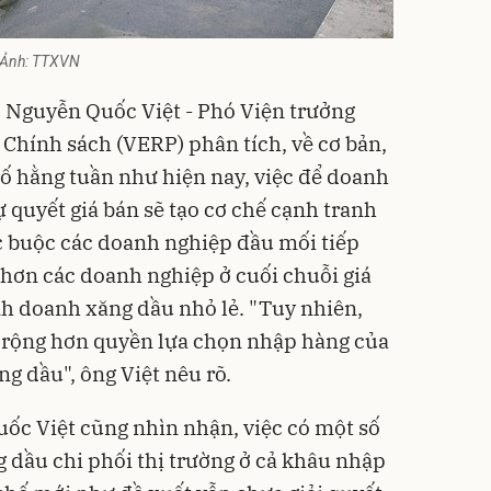
. Ảnh: TTXVN
. Nguyễn Quốc Việt - Phó Viện trưởng
 Chính sách (VERP) phân tích, về cơ bản,
bố hằng tuần như hiện nay, việc để doanh
 quyết giá bán sẽ tạo cơ chế cạnh tranh
ực buộc các doanh nghiệp đầu mối tiếp
t hơn các doanh nghiệp ở cuối chuỗi giá
inh doanh xăng dầu nhỏ lẻ. "Tuy nhiên,
ở rộng hơn quyền lựa chọn nhập hàng của
g dầu", ông Việt nêu rõ.
ốc Việt cũng nhìn nhận, việc có một số
dầu chi phối thị trường ở cả khâu nhập