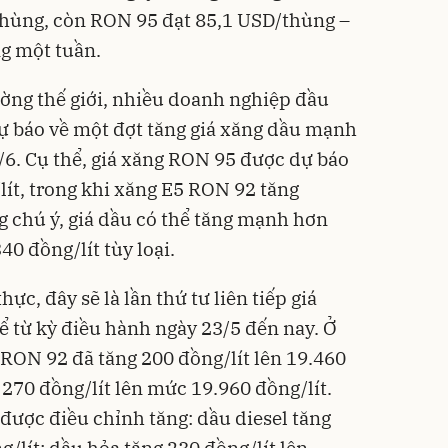
thùng, còn RON 95 đạt 85,1 USD/thùng –
ng một tuần.
ường thế giới, nhiều doanh nghiệp đầu
ự báo về một đợt tăng giá xăng dầu mạnh
/6. Cụ thể, giá xăng RON 95 được dự báo
lít, trong khi xăng E5 RON 92 tăng
g chú ý, giá dầu có thể tăng mạnh hơn
40 đồng/lít tùy loại.
ực, đây sẽ là lần thứ tư liên tiếp giá
ể từ kỳ điều hành ngày 23/5 đến nay. Ở
 RON 92 đã tăng 200 đồng/lít lên 19.460
 270 đồng/lít lên mức 19.960 đồng/lít.
được điều chỉnh tăng: dầu diesel tăng
g/lít; dầu hỏa tăng 230 đồng/lít lên