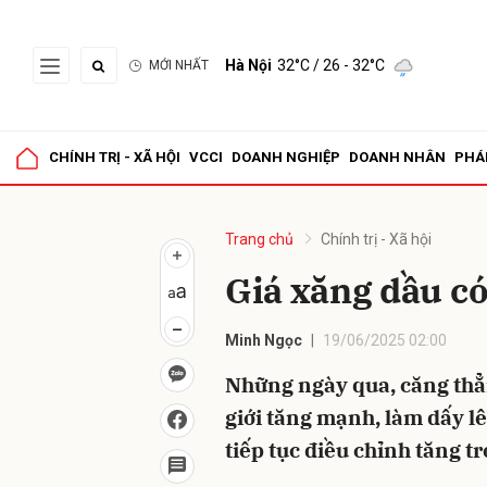
Hà Nội
32°C
/ 26 - 32°C
MỚI NHẤT
Gửi 
CHÍNH TRỊ - XÃ HỘI
VCCI
DOANH NGHIỆP
DOANH NHÂN
PHÁ
Trang chủ
Chính trị - Xã hội
Giá xăng dầu có 
Minh Ngọc
19/06/2025 02:00
Những ngày qua, căng thẳ
giới tăng mạnh, làm dấy lê
tiếp tục điều chỉnh tăng t