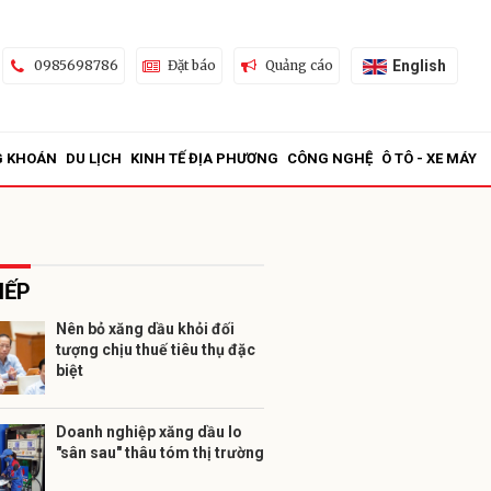
English
0985698786
Đặt báo
Quảng cáo
G KHOÁN
DU LỊCH
KINH TẾ ĐỊA PHƯƠNG
CÔNG NGHỆ
Ô TÔ - XE MÁY
IẾP
Nên bỏ xăng dầu khỏi đối
tượng chịu thuế tiêu thụ đặc
ửi
biệt
Doanh nghiệp xăng dầu lo
"sân sau" thâu tóm thị trường