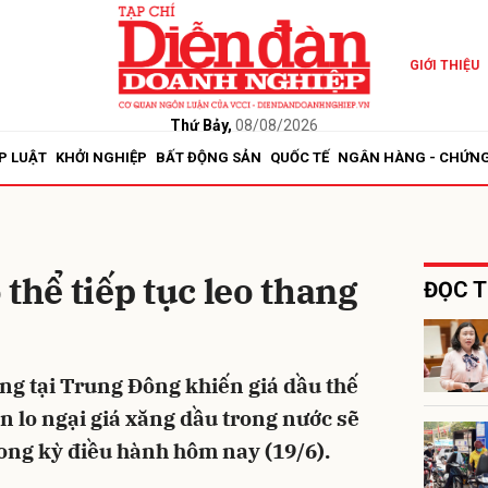
GIỚI THIỆU
bình luận
Thứ Bảy,
08/08/2026
P LUẬT
KHỞI NGHIỆP
BẤT ĐỘNG SẢN
QUỐC TẾ
NGÂN HÀNG - CHỨN
thể tiếp tục leo thang
ĐỌC T
Hủy
G
ng tại Trung Đông khiến giá dầu thế
n lo ngại giá xăng dầu trong nước sẽ
rong kỳ điều hành hôm nay (19/6).