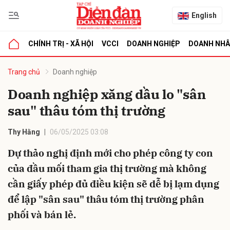
English
CHÍNH TRỊ - XÃ HỘI
VCCI
DOANH NGHIỆP
DOANH NH
bình luận
Trang chủ
Doanh nghiệp
Doanh nghiệp xăng dầu lo "sân
sau" thâu tóm thị trường
Thy Hằng
06/05/2025 03:08
Dự thảo nghị định mới cho phép công ty con
của đầu mối tham gia thị trường mà không
Hủy
G
cần giấy phép đủ điều kiện sẽ dễ bị lạm dụng
để lập "sân sau" thâu tóm thị trường phân
phối và bán lẻ.