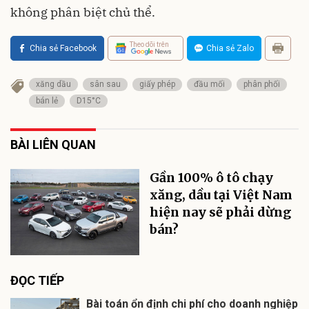
không phân biệt chủ thể.
Theo dõi trên
Chia sẻ Facebook
Chia sẻ Zalo
xăng dầu
sân sau
giấy phép
đầu mối
phân phối
bán lẻ
D15°C
BÀI LIÊN QUAN
Gần 100% ô tô chạy
xăng, dầu tại Việt Nam
hiện nay sẽ phải dừng
bán?
ĐỌC TIẾP
Bài toán ổn định chi phí cho doanh nghiệp