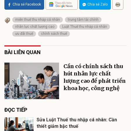
Theo dõi trên
Chia sẻ Facebook
Chia sẻ Zalo
miễn thuế thu nhập cá nhân
trung tâm tài chính
nhân lực chất lượng cao
Luật Thuế thu nhập cá nhân
ưu đãi thuế
chính sách thuế
BÀI LIÊN QUAN
Cần có chính sách thu
hút nhân lực chất
lượng cao để phát triển
khoa học, công nghệ
ĐỌC TIẾP
Sửa Luật Thuế thu nhập cá nhân: Cần
thiết giảm bậc thuế