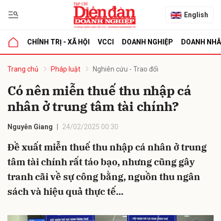
English
CHÍNH TRỊ - XÃ HỘI
VCCI
DOANH NGHIỆP
DOANH NH
bình luận
Trang chủ
Pháp luật
Nghiên cứu - Trao đổi
Có nên miễn thuế thu nhập cá
nhân ở trung tâm tài chính?
Nguyễn Giang
24/02/2025 00:30
Đề xuất miễn thuế thu nhập cá nhân ở trung
tâm tài chính rất táo bạo, nhưng cũng gây
Hủy
G
tranh cãi về sự công bằng, nguồn thu ngân
sách và hiệu quả thực tế...