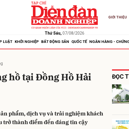
GIỚI THIỆU
bình luận
Thứ Sáu,
07/08/2026
P LUẬT
KHỞI NGHIỆP
BẤT ĐỘNG SẢN
QUỐC TẾ
NGÂN HÀNG - CHỨN
ng
g hồ tại Đồng Hồ Hải
ĐỌC T
Hủy
G
sản phẩm, dịch vụ và trải nghiệm khách
 trở thành điểm đến đáng tin cậy