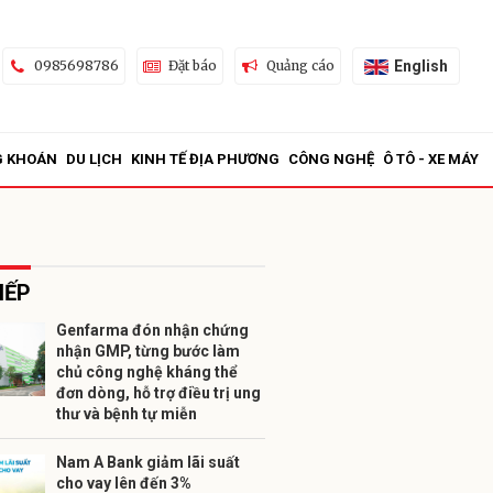
English
0985698786
Đặt báo
Quảng cáo
G KHOÁN
DU LỊCH
KINH TẾ ĐỊA PHƯƠNG
CÔNG NGHỆ
Ô TÔ - XE MÁY
IẾP
Genfarma đón nhận chứng
nhận GMP, từng bước làm
ửi
chủ công nghệ kháng thể
đơn dòng, hỗ trợ điều trị ung
thư và bệnh tự miễn
Nam A Bank giảm lãi suất
cho vay lên đến 3%