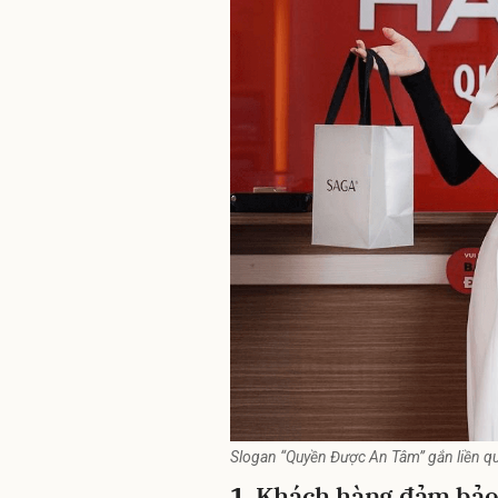
Slogan “Quyền Được An Tâm” gắn liền q
1.
Khách hàng đảm bảo 