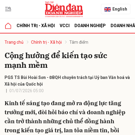
English
CHÍNH TRỊ - XÃ HỘI
VCCI
DOANH NGHIỆP
DOANH NH
bình luận
Trang chủ
Chính trị - Xã hội
Tâm điểm
Cộng hưởng để kiến tạo sức
mạnh mềm
PGS TS Bùi Hoài Sơn - ĐBQH chuyên trách tại Uỷ ban Văn hoá và
Xã hội của Quốc hội
01/07/2026 05:00
Hủy
G
Kinh tế sáng tạo đang mở ra động lực tăng
trưởng mới, đòi hỏi báo chí và doanh nghiệp
cần trở thành những chủ thể đồng hành
trong kiến tạo giá trị, lan tỏa niềm tin, bồi