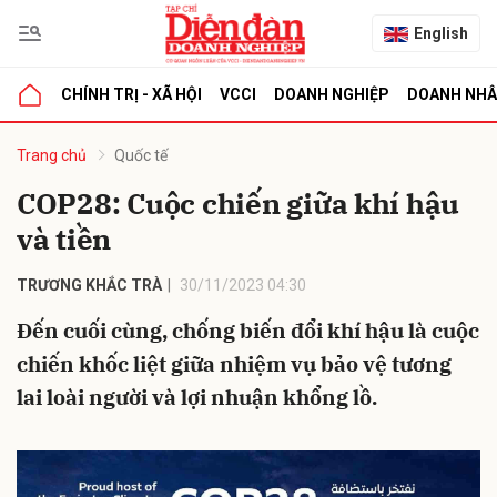
English
CHÍNH TRỊ - XÃ HỘI
VCCI
DOANH NGHIỆP
DOANH NH
bình luận
Trang chủ
Quốc tế
COP28: Cuộc chiến giữa khí hậu
và tiền
TRƯƠNG KHẮC TRÀ
30/11/2023 04:30
Đến cuối cùng, chống biến đổi khí hậu là cuộc
chiến khốc liệt giữa nhiệm vụ bảo vệ tương
Hủy
G
lai loài người và lợi nhuận khổng lồ.