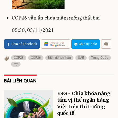
COP26 vẫn ẩn chứa mầm mống thất bại
05:30, 03/11/2021
Theo dõi trên
Chia sẻ Facebook
Chia sẻ Zalo
COP28
COP26
Biến đổi khí hậu
UAE
Trung Quốc
Mỹ
BÀI LIÊN QUAN
ESG - Chìa khóa nâng
tầm vị thế ngân hàng
Việt trên thị trường
quốc tế