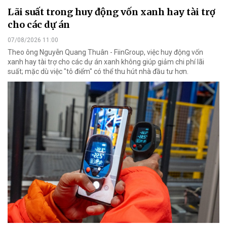
Lãi suất trong huy động vốn xanh hay tài trợ
cho các dự án
07/08/2026 11:00
Theo ông Nguyễn Quang Thuân - FiinGroup, việc huy động vốn
xanh hay tài trợ cho các dự án xanh không giúp giảm chi phí lãi
suất; mặc dù việc "tô điểm" có thể thu hút nhà đầu tư hơn.