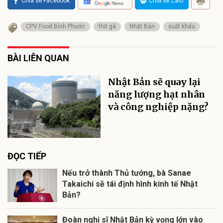
Chia sẻ Facebook
Chia sẻ Zalo
CPV Food Bình Phước
thịt gà
Nhật Bản
xuất khẩu
BÀI LIÊN QUAN
Nhật Bản sẽ quay lại
năng lượng hạt nhân
và công nghiệp nặng?
ĐỌC TIẾP
Nếu trở thành Thủ tướng, bà Sanae
Takaichi sẽ tái định hình kinh tế Nhật
Bản?
Đoàn nghị sĩ Nhật Bản kỳ vọng lớn vào