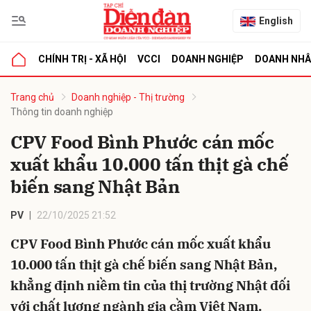
English
CHÍNH TRỊ - XÃ HỘI
VCCI
DOANH NGHIỆP
DOANH NH
bình luận
Trang chủ
Doanh nghiệp - Thị trường
Thông tin doanh nghiệp
CPV Food Bình Phước cán mốc
xuất khẩu 10.000 tấn thịt gà chế
biến sang Nhật Bản
PV
22/10/2025 21:52
Hủy
G
CPV Food Bình Phước cán mốc xuất khẩu
10.000 tấn thịt gà chế biến sang Nhật Bản,
khẳng định niềm tin của thị trường Nhật đối
với chất lượng ngành gia cầm Việt Nam.