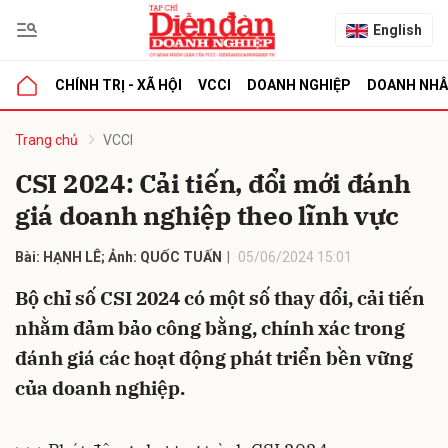
English
CHÍNH TRỊ - XÃ HỘI
VCCI
DOANH NGHIỆP
DOANH NH
bình luận
Trang chủ
VCCI
CSI 2024: Cải tiến, đổi mới đánh
giá doanh nghiệp theo lĩnh vực
Bài: HẠNH LÊ; Ảnh: QUỐC TUẤN
05/06/2024 15:01
Bộ chỉ số CSI 2024 có một số thay đổi, cải tiến
nhằm đảm bảo công bằng, chính xác trong
Hủy
G
đánh giá các hoạt động phát triển bền vững
của doanh nghiệp.