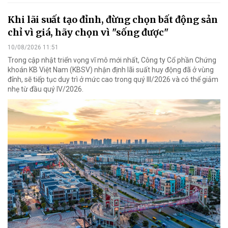
Khi lãi suất tạo đỉnh, đừng chọn bất động sản
chỉ vì giá, hãy chọn vì "sống được"
10/08/2026 11:51
Trong cập nhật triển vọng vĩ mô mới nhất, Công ty Cổ phần Chứng
khoán KB Việt Nam (KBSV) nhận định lãi suất huy động đã ở vùng
đỉnh, sẽ tiếp tục duy trì ở mức cao trong quý III/2026 và có thể giảm
nhẹ từ đầu quý IV/2026.