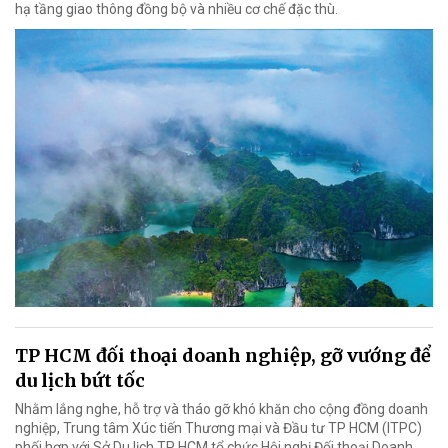
hạ tầng giao thông đồng bộ và nhiều cơ chế đặc thù.
TP HCM đối thoại doanh nghiệp, gỡ vướng để
du lịch bứt tốc
Nhằm lắng nghe, hỗ trợ và tháo gỡ khó khăn cho cộng đồng doanh
nghiệp, Trung tâm Xúc tiến Thương mại và Đầu tư TP HCM (ITPC)
phối hợp với Sở Du lịch TP HCM tổ chức Hội nghị Đối thoại Doanh