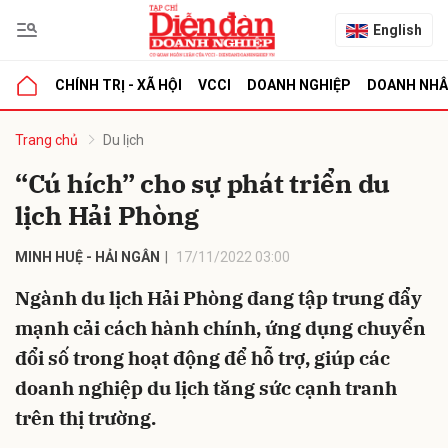
English
CHÍNH TRỊ - XÃ HỘI
VCCI
DOANH NGHIỆP
DOANH NH
bình luận
Trang chủ
Du lịch
“Cú hích” cho sự phát triển du
lịch Hải Phòng
MINH HUỆ - HẢI NGÂN
17/11/2022 03:00
Ngành du lịch Hải Phòng đang tập trung đẩy
mạnh cải cách hành chính, ứng dụng chuyển
Hủy
G
đổi số trong hoạt động để hỗ trợ, giúp các
doanh nghiệp du lịch tăng sức cạnh tranh
trên thị trường.