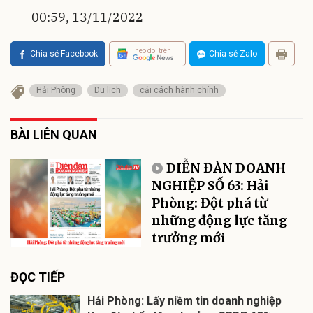
00:59, 13/11/2022
Theo dõi trên
Chia sẻ Facebook
Chia sẻ Zalo
Hải Phòng
Du lịch
cải cách hành chính
BÀI LIÊN QUAN
DIỄN ĐÀN DOANH
NGHIỆP SỐ 63: Hải
Phòng: Đột phá từ
những động lực tăng
trưởng mới
ĐỌC TIẾP
Hải Phòng: Lấy niềm tin doanh nghiệp