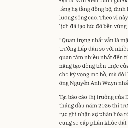
Địa ốc Win Real đánh giá Đ
tảng hạ tầng đồng bộ, định 
lượng sống cao. Theo vị nà
lịch đã tạo lực đỡ bền vững
“Quan trọng nhất vẫn là mặ
trưởng hấp dẫn so với nhiều
quan tâm nhiều nhất đến tín
năng tạo dòng tiền thực củ
cho kỳ vọng mơ hồ, mà đòi 
ông Nguyễn Anh Wuyn nhấ
Tại báo cáo thị trường của
tháng đầu năm 2026 thị trư
tục ghi nhận sự phân hóa r
cung sơ cấp phân khúc đất