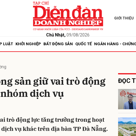
GIỚI THIỆU
bình luận
Chủ Nhật,
09/08/2026
P LUẬT
KHỞI NGHIỆP
BẤT ĐỘNG SẢN
QUỐC TẾ
NGÂN HÀNG - CHỨN
ường
ng sản giữ vai trò động
ĐỌC T
g nhóm dịch vụ
Hủy
G
vai trò động lực tăng trưởng trong hoạt
dịch vụ khác trên địa bàn TP Đà Nẵng.