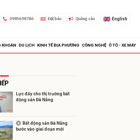
English
0985698786
Đặt báo
Quảng cáo
G KHOÁN
DU LỊCH
KINH TẾ ĐỊA PHƯƠNG
CÔNG NGHỆ
Ô TÔ - XE MÁY
IẾP
Lực đẩy cho thị trường bất
động sản Đà Nẵng
ửi
Bất động sản Đà Nẵng
bước vào giai đoạn mới