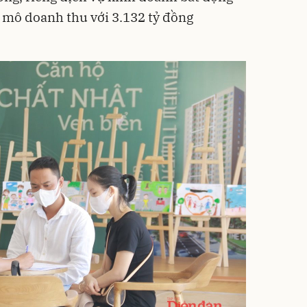
y mô doanh thu với 3.132 tỷ đồng