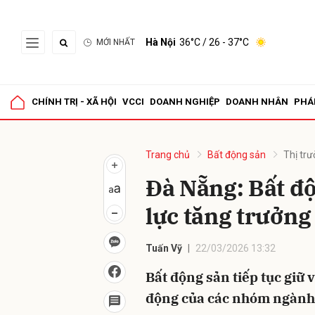
Hà Nội
36°C
/ 26 - 37°C
MỚI NHẤT
Gửi 
CHÍNH TRỊ - XÃ HỘI
VCCI
DOANH NGHIỆP
DOANH NHÂN
PHÁ
Trang chủ
Bất động sản
Thị tr
Đà Nẵng: Bất độ
lực tăng trưởn
Tuấn Vỹ
22/03/2026 13:32
Bất động sản tiếp tục giữ 
động của các nhóm ngành 