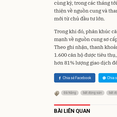
cùng kỳ, trong các tháng tới
thiện về nguồn cung và tha
mới từ chủ đầu tư lớn.
Trong khi đó, phân khúc că
mạnh về nguồn cung sơ cấp, 
Theo ghi nhận, thanh khoản 
1.600 căn hộ được tiêu thụ, 
hơn 81% lượng giao dịch đế
Chia sẻ Facebook
Chia s
Đà Nẵng
bất động sản
bất đ
BÀI LIÊN QUAN