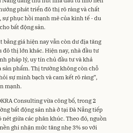
à Nẵng đang thu hút nhà đầu tư nhờ nền
hướng phát triển đô thị rõ ràng và chất
y, sự phục hồi mạnh mẽ của kinh tế - du
 cho bất động sản.
t bằng giá hiện nay vẫn còn dư địa tăng
 đô thị lớn khác. Hiện nay, nhà đầu tư
h pháp lý, uy tín chủ đầu tư và khả
a sản phẩm. Thị trường không còn chỗ
hỏi sự minh bạch và cam kết rõ ràng”,
n mạnh.
 DKRA Consulting vừa công bố, trong 2
ờng bất động sản nhà ở tại Đà Nẵng tiếp
õ nét giữa các phân khúc. Theo đó, nguồn
 nền ghi nhận mức tăng nhẹ 3% so với