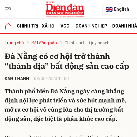
English
CHÍNH TRỊ - XÃ HỘI
VCCI
DOANH NGHIỆP
DOANH NH
bình luận
Trang chủ
Bất động sản
Chính sách - Quy hoạch
Đà Nẵng có cơ hội trở thành
“thánh địa” bất động sản cao cấp
ĐAN THANH
08/05/2023 11:00
Thành phố biển Đà Nẵng ngày càng khẳng
định nội lực phát triển và sức hút mạnh mẽ,
Hủy
G
mở ra cơ hội vô cùng lớn cho thị trường bất
động sản, đặc biệt là phân khúc cao cấp.