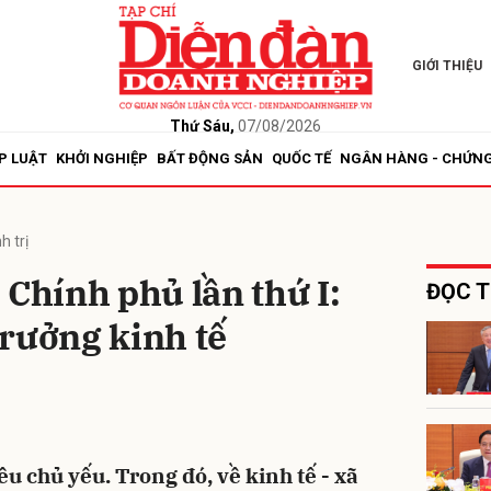
GIỚI THIỆU
bình luận
Thứ Sáu,
07/08/2026
P LUẬT
KHỞI NGHIỆP
BẤT ĐỘNG SẢN
QUỐC TẾ
NGÂN HÀNG - CHỨN
h trị
 Chính phủ lần thứ I:
ĐỌC T
rưởng kinh tế
Hủy
G
êu chủ yếu. Trong đó, về kinh tế - xã