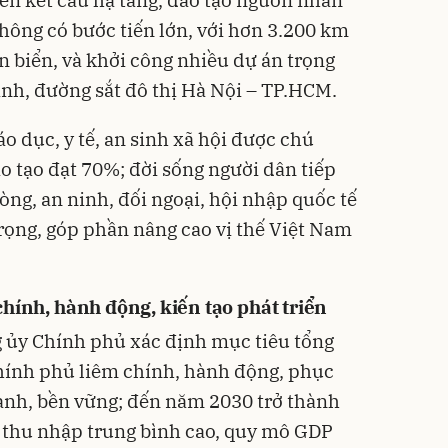
iển kết cấu hạ tầng, đào tạo nguồn nhân
thông có bước tiến lớn, với hơn 3.200 km
n biển, và khởi công nhiều dự án trọng
nh, đường sắt đô thị Hà Nội – TP.HCM.
áo dục, y tế, an sinh xã hội được chú
ào tạo đạt 70%; đời sống người dân tiếp
òng, an ninh, đối ngoại, hội nhập quốc tế
rọng, góp phần nâng cao vị thế Việt Nam
hính, hành động, kiến tạo phát triển
ủy Chính phủ xác định mục tiêu tổng
Chính phủ liêm chính, hành động, phục
anh, bền vững; đến năm 2030 trở thành
 thu nhập trung bình cao, quy mô GDP