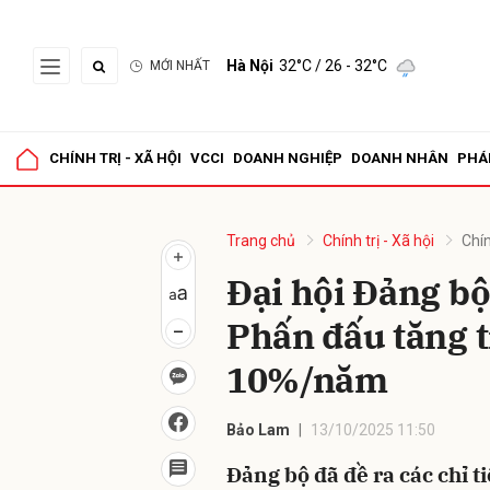
Hà Nội
32°C
/ 26 - 32°C
MỚI NHẤT
Gửi 
CHÍNH TRỊ - XÃ HỘI
VCCI
DOANH NGHIỆP
DOANH NHÂN
PHÁ
Trang chủ
Chính trị - Xã hội
Chín
Đại hội Đảng bộ
Phấn đấu tăng t
10%/năm
Bảo Lam
13/10/2025 11:50
Đảng bộ đã đề ra các chỉ ti