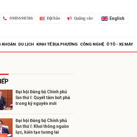
English
0985698786
Đặt báo
Quảng cáo
G KHOÁN
DU LỊCH
KINH TẾ ĐỊA PHƯƠNG
CÔNG NGHỆ
Ô TÔ - XE MÁY
IẾP
Đại hội Đảng bộ Chính phủ
lần thứ I: Quyết tâm bứt phá
ửi
trong kỷ nguyên mới
Đại hội Đảng bộ Chính phủ
lần thứ I: Khơi thông nguồn
lực, kiến tạo tương lai