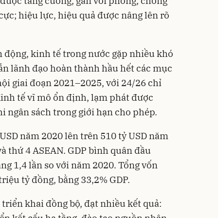
t được tăng cường, gắn với phòng, chống
cực; hiệu lực, hiệu quả được nâng lên rõ
n động, kinh tế trong nước gặp nhiều khó
ẫn lãnh đạo hoàn thành hầu hết các mục
 hội giai đoạn 2021–2025, với 24/26 chỉ
Kinh tế vĩ mô ổn định, lạm phát được
hi ngân sách trong giới hạn cho phép.
 USD năm 2020 lên trên 510 tỷ USD năm
 và thứ 4 ASEAN. GDP bình quân đầu
ăng 1,4 lần so với năm 2020. Tổng vốn
 triệu tỷ đồng, bằng 33,2% GDP.
triển khai đồng bộ, đạt nhiều kết quả: