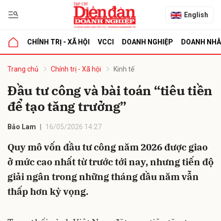
English
CHÍNH TRỊ - XÃ HỘI
VCCI
DOANH NGHIỆP
DOANH NH
bình luận
Trang chủ
Chính trị - Xã hội
Kinh tế
Đầu tư công và bài toán “tiêu tiền
để tạo tăng trưởng”
Bảo Lam
16/05/2026 14:27
Quy mô vốn đầu tư công năm 2026 được giao
ở mức cao nhất từ trước tới nay, nhưng tiến độ
Hủy
G
giải ngân trong những tháng đầu năm vẫn
thấp hơn kỳ vọng.