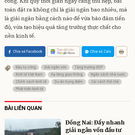
công. Khi quỹ thời gian ngày càng thu hẹp, bài
toán đặt ra không chỉ là giải ngân bao nhiêu, mà
là giải ngân bằng cách nào để vừa bảo đảm tiến
độ, vừa tạo hiệu quả tăng trưởng thực chất cho
nền kinh tế.
Theo dõi trên
Chia sẻ Facebook
Chia sẻ Zalo
Đầu tư công
Giải ngân vốn
Tăng trưởng GDP
Kinh tế Việt Nam
Hạ tầng giao thông
Ngân sách nhà nước
Chính sách kinh tế
Dự án trọng điểm
Cải cách thể chế
Phát triển kinh tế
BÀI LIÊN QUAN
Đồng Nai: Đẩy nhanh
giải ngân vốn đầu tư