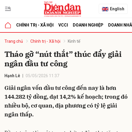
English
CHÍNH TRỊ - XÃ HỘI
VCCI
DOANH NGHIỆP
DOANH NH
bình luận
Trang chủ
Chính trị - Xã hội
Kinh tế
Tháo gỡ “nút thắt” thúc đẩy giải
ngân đầu tư công
Hạnh Lê
05/05/2026 11:37
Giải ngân vốn đầu tư công đến nay là hơn
144.282 tỷ đồng, đạt 14,2% kế hoạch; trong đó
Hủy
G
nhiều bộ, cơ quan, địa phương có tỷ lệ giải
ngân thấp.