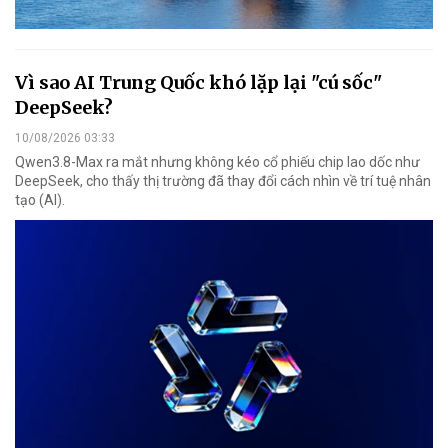
Vì sao AI Trung Quốc khó lặp lại "cú sốc"
DeepSeek?
10/08/2026 03:33
Qwen3.8-Max ra mắt nhưng không kéo cổ phiếu chip lao dốc như
DeepSeek, cho thấy thị trường đã thay đổi cách nhìn về trí tuệ nhân
tạo (AI).